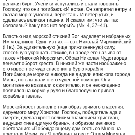
великая буря. Ученики испугались и стали говорить
Господу, что они погибают. «И встав, Он запретил ветру и
сказал морю: умолкни, перестань. И ветер утих, и
сделалась великая тишина. И сказал им: что вы так
боязливы? Как у вас нет веры?» (Мк. 4, 37–41).
Властью над морской стихией Бог наделяет и избранных
Им угодников. Один из них — свт. Николай Мирликийский
(III в.). За удивительную (еще прижизненную) силу,
способную укрощать стихию, в народе его называют
также «Николой Морским». Образ Николая Чудотворца
венчает оборот креста. В нижней же части изображено
его известное чудо спасения в бурю корабля.
Погибающие моряки никогда не видели епископа города
Миры, но слышали о его чудесной помощи. Они
молитвенно воззвали к святителю, и он неожиданно
появился на корме у руля и благополучно привел
корабль в гавань.
Морской крест выполнен как образ зримого спасения,
даруемого миру Христом. Господь, победитель ада и
смерти, сделал крест великим знамением христиан,
ведущих «невидимую брань», и образом великого
обетования: «Побеждающему дам сесть со Мною на
престоле Моем, как Я победил, и сел с Отцем Моим на