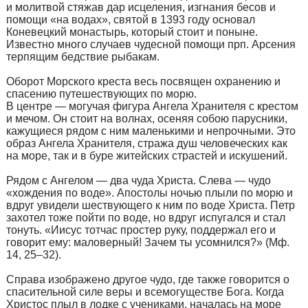
и молитвой стяжав дар исцеления, изгнания бесов и
помощи «на водах», святой в 1393 году основал
Коневецкий монастырь, который стоит и поныне.
Известно много случаев чудесной помощи прп. Арсения
терпящим бедствие рыбакам.
Оборот Морского креста весь посвящен охранению и
спасению путешествующих по морю.
В центре — могучая фигура Ангела Хранителя с крестом
и мечом. Он стоит на волнах, осеняя собою парусники,
кажущиеся рядом с ним маленькими и непрочными. Это
образ Ангела Хранителя, стража душ человеческих как
на море, так и в буре житейских страстей и искушений.
Рядом с Ангелом — два чуда Христа. Слева — чудо
«хождения по воде». Апостолы ночью плыли по морю и
вдруг увидели шествующего к ним по воде Христа. Петр
захотел тоже пойти по воде, но вдруг испугался и стал
тонуть. «Иисус тотчас простер руку, поддержал его и
говорит ему: маловерный! Зачем ты усомнился?» (Мф.
14, 25–32).
Справа изображено другое чудо, где также говорится о
спасительной силе веры и всемогуществе Бога. Когда
Христос плыл в лодке с учениками, началась на море