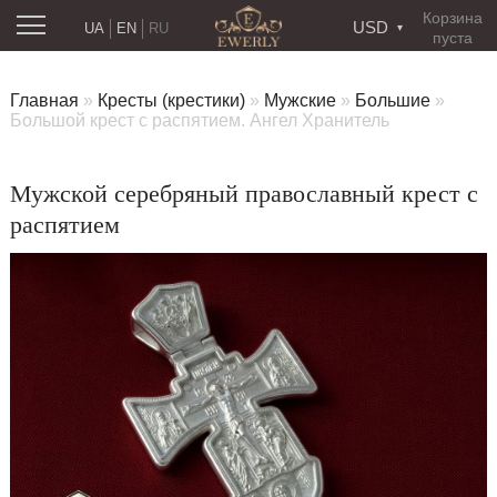
Корзина
USD
UA
EN
RU
пуста
Главная
»
Кресты (крестики)
»
Мужские
»
Большие
»
Большой крест с распятием. Ангел Хранитель
Мужской серебряный православный крест с
распятием