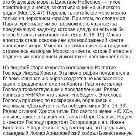
это бушующее море, а Царствие Небесное — тихое
пристанище и невод, захватывающий «рыб всякого
рода» (Мф. 13, 47). Переплыть житейское море можно
только на церковном корабле. При этом, по словам ап.
Павла, христиане имеют возможность «взяться за
предлежащую надежду, которая для души есть как бы
якорь безопасный и крепкий» (Евр. 6, 18–19). Слова
апостола стали основанием для изображений креста
наподобие якоря. Именно эта символическая традиция
отразилась на форме Морского креста, который вместе с
подвижным навершием-ушком также напоминает якорь.
На лицевой стороне креста изображено Распятие
Господа Иисуса Христа. Эта иконография появляется в
IV веке. Изначально образ создается не как рассказ о
казни, страданиях и смерти Христа, Распятие являет
Господа торжествующим и прославленным. Рядом
написано «НИКА», что значит «победил». Это слово
Господь произнес по воскресении, обращаясь к
ученикам: «Дерзайте, яко Аз победил мир» (Ин. 16, 33).
Рядом с главой Христа титлы Его святого имени «IС ХС»,
а выше, также сокращенно, слова «Царь Славы». Рядом
с крестом Господу предстоят Богородица и ап. Иоанн
Богослов. У подножия сосуд, в который, по Преданию,
праведный Иосиф Аримофейский собрал Божественную