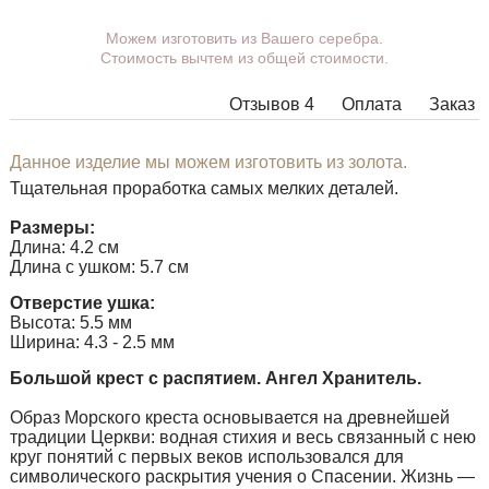
Вы можете выбрать покрытие, ушко.
Можем изготовить из Вашего серебра.
Стоимость вычтем из общей стоимости.
Дополнительные пожелания можете указать в
комментарии при оформлении заказа.
Отзывов 4
Оплата
Заказ
В некоторых моделях подвесок нет возможности
расширить ушко до необходимых размеров, в этом
случае наши менеджеры свяжутся с Вами.
Данное изделие мы можем изготовить из золота.
Тщательная проработка самых мелких деталей.
Любую подвеску можно дополнить ушком нужного
размера с переходным кольцом под любую цепочку.
Размеры:
Длина: 4.2 см
Длина с ушком: 5.7 см
Отверстие ушка:
Высота: 5.5 мм
Ширина: 4.3 - 2.5 мм
Большой крест с распятием. Ангел Хранитель.
Образ Морского креста основывается на древнейшей
традиции Церкви: водная стихия и весь связанный с нею
круг понятий с первых веков использовался для
символического раскрытия учения о Спасении. Жизнь —