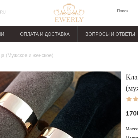
RU
ИИ
ОПЛАТА И ДОСТАВКА
ВОПРОСЫ И ОТВЕТЫ
ывов
а (Мужское и женское)
Кла
(му
170
Масса: