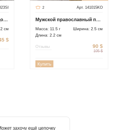
023SI
Арт. 141015KO
2
Серебряное кольцо - лицо байкера
Мужской православный перстень с Иисусом
2 см
Масса: 11.5 г
Ширина: 2.5 см
Длина: 2.2 см
45
$
90
$
Отзывы
105
$
Купить
 Может захочу ещё цепочку