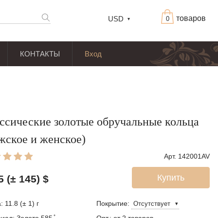
товаров
USD
0
КОНТАКТЫ
Вход
ссические золотые обручальные кольца
жское и женское)
Арт. 142001AV
Купить
5 (± 145)
$
 11.8 (± 1) г
Покрытие: