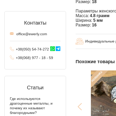
Размер:
18
Комбинированное
Параметры женского
якорное
Масса:
4.8 грамм
Ширина:
5 мм
Контакты
Трактор (двойное
Размер:
16
панцирное)
offi
ce@ewe
rly.com
Фантом (Рамзес и
Индивидуальные
двойной ручей)
+38(
050
) 54-7
4-2
72
Колос
+38
(068
) 97
7 - 1
8 - 59
Похожие товары
Мальвина
НОВИНКА
Аллигатор
Арабский бисмарк с
Статьи
камнями
Где используются
Фараон (двойное
драгоценные металлы, и
якорное)
почему их называют
благородными?
Арабский бисмарк