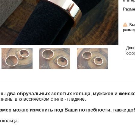
Матер
Разм
Вы
разме
Допо
офор
ены
два обручальных золотых кольца, мужское и женск
лнены в классическом стиле - гладкие.
азмер можно изменить под Ваши потребности, также до
 кольца: