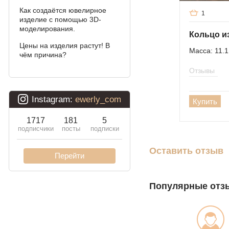
Как создаётся ювелирное
1
Давид
изделие с помощью 3D-
моделирования.
Двойной бисмарк
Цены на изделия растут! В
Масса: 11.1
чём причина?
Двойной ручеёк (чайка)
Отзывы
Двойной рамзес
Десятка (двойное
Купить
панцирное)
Кардинал (Питон,
Итальянка)
Оставить отзыв
Фонари
Молния
Популярные отз