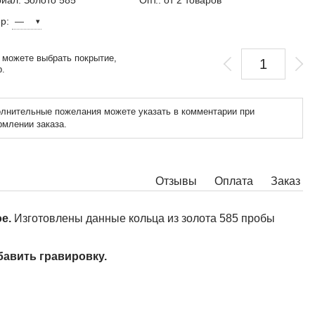
иал: Золото 585 ̊
Опт.: от 2 товаров
ер:
 можете выбрать покрытие,
р.
лнительные пожелания можете указать в комментарии при
млении заказа.
Отзывы
Оплата
Заказ
ое.
Изготовлены данные кольца из золота 585 пробы
бавить гравировку.