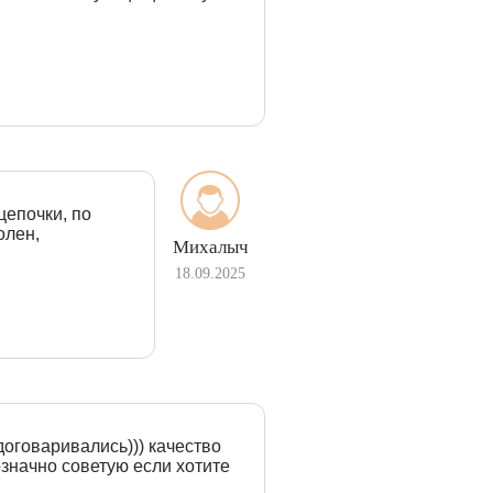
цепочки, по
олен,
Михалыч
18.09.2025
договаривались))) качество
означно советую если хотите