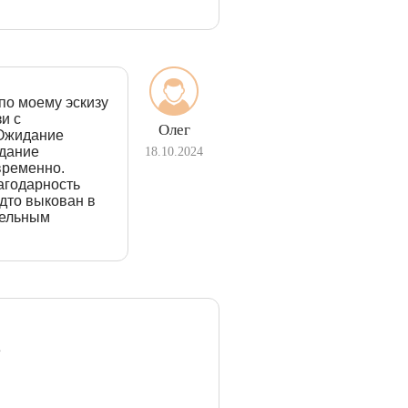
по моему эскизу
и с
Олег
 Ожидание
идание
18.10.2024
временно.
агодарность
дто выкован в
тельным
e