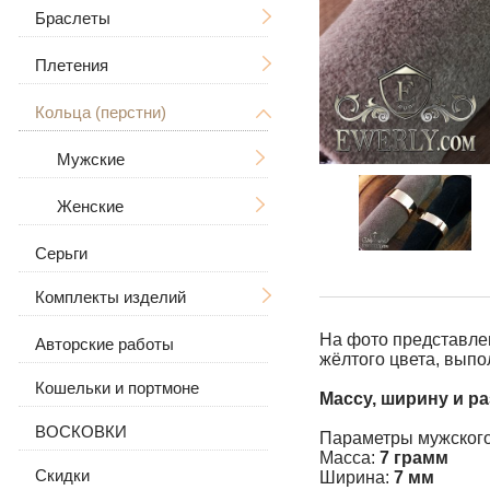
Дерево Жизни
С распятием
Браслеты
Мужские
Знаки зодиака
Мужские
Плетения
Женские
Мужские
Большие / Толстые
В виде собаки
Женские
Большие
Кольца (перстни)
Женские
Ручная вязка
Большие / Толстые
Для животных
Каменные
Литьё
Мужские
С камнями
Рамзес
Кожаные
Бисмарк
Женские
С черепом
Кожа с серебром
Якорное (якорь) с
С волком
Серьги
С камнями
гранями
С камнями
Комплекты изделий
Без камней
Панцирное (Панцирь)
Без камней
На фото представл
Авторские работы
Серьги и кольцо
Византийское
жёлтого цвета, выпо
(византия)
Кошельки и портмоне
Цепочка с подвеской
Массу, ширину и р
Московский бисмарк
ВОСКОВКИ
Параметры мужского
Масса:
7 грамм
Лисий хвост
Скидки
Ширина:
7 мм
(Валькирия, Малайзия)