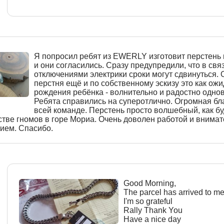
Я попросил ребят из EWERLY изготовит перстень 
и они согласились. Сразу предупредили, что в связ
отключениями электрики сроки могут сдвинуться.
перстня ещё и по собственному эскизу это как ож
рождения ребёнка - волнительно и радостно одно
Ребята справились на суперотлично. Огромная бл
всей команде. Перстень просто волшебный, как бу
стве гномов в горе Мориа. Очень доволен работой и внима
ием. Спасибо.
Good Morning,
The parcel has arrived to m
I'm so grateful
Rally Thank You
Have a nice day