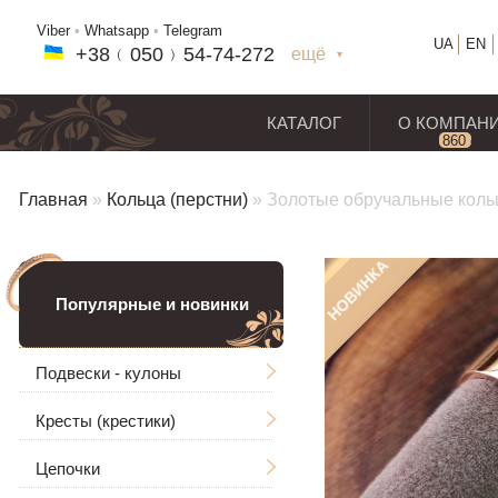
Viber
•
Whatsapp
•
Telegram
UA
EN
+38﹙
050
﹚54-7
4-2
72
ещё
+38(
050
) 54-7
4-2
72
+38
(068
) 97
7-1
8-59
КАТАЛОГ
О КОМПАН
860
отз
Главная
»
Кольца (перстни)
»
Золотые обручальные кольц
НОВИНКА
Популярные и новинки
Подвески - кулоны
Кресты (крестики)
Мужские
Цепочки
Ладанки
Без распятия
Большие