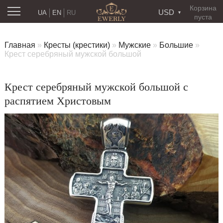
Корзина
USD
UA
EN
RU
пуста
Главная
»
Кресты (крестики)
»
Мужские
»
Большие
»
Крест серебряный мужской большой
Крест серебряный мужской большой с
распятием Христовым