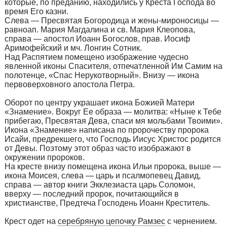
которые, по преданию, находились у Креста Господа во
время Его казни.
Слева — Пресвятая Богородица и жены-мироносицы —
равноап. Мария Магдалина и св. Мария Клеопова,
справа — апостол Иоанн Богослов, прав. Иосиф
Аримофейский и мч. Лонгин Сотник.
Над Распятием помещено изображение чудесно
явленной иконы Спасителя, отпечатленной Им Самим на
полотенце, «Спас Нерукотворный». Внизу — икона
первоверховного апостола Петра.
Оборот по центру украшает икона Божией Матери
«Знамение». Вокруг Ее образа — молитва: «Ныне к Тебе
прибегаю, Пресвятая Дева, спаси мя мольбами Твоими».
Икона «Знамение» написана по пророчеству пророка
Исайи, предрекшего, что Господь Иисус Христос родится
от Девы. Поэтому этот образ часто изображают в
окружении пророков.
На кресте внизу помещена икона Ильи пророка, выше —
икона Моисея, слева — царь и псалмопевец Давид,
справа — автор книги Экклезиаста царь Соломон,
вверху — последний пророк, почитающийся в
христианстве, Предтеча Господень Иоанн Креститель.
Крест одет на
серебряную цепочку Рамзес
с чернением.