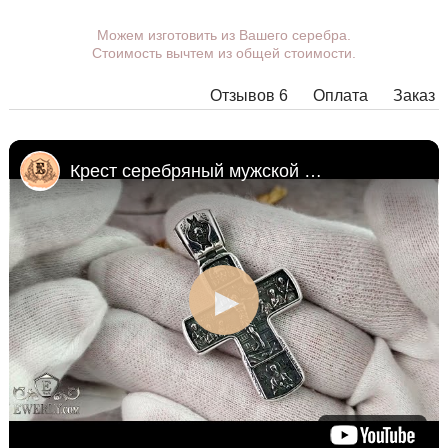
Вы можете выбрать покрытие, ушко.
Можем изготовить из Вашего серебра.
Стоимость вычтем из общей стоимости.
Дополнительные пожелания можете указать в
комментарии при оформлении заказа.
Отзывов 6
Оплата
Заказ
В некоторых моделях подвесок нет возможности
расширить ушко до необходимых размеров, в этом
случае наши менеджеры свяжутся с Вами.
Крест серебряный мужской большой
Любую подвеску можно дополнить ушком нужного
размера с переходным кольцом под любую цепочку.