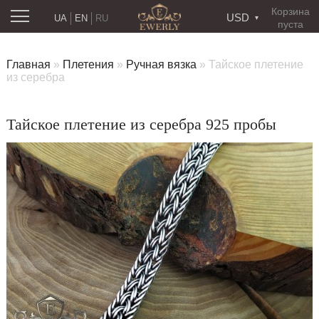
Корзина
USD
UA
EN
RU
пуста
Главная
»
Плетения
»
Ручная вязка
»
Тайское плетение
из серебра
Тайское плетение из серебра 925 пробы