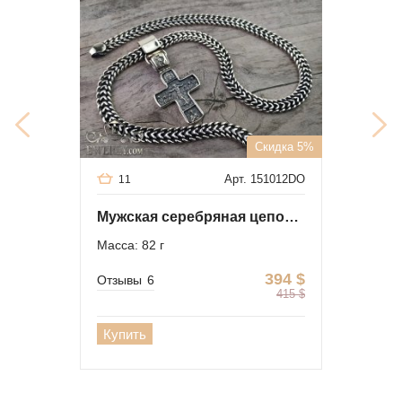
Скидка 5%
Арт. 151012DO
11
Мужская серебряная цепочка с крестом
Масса: 82 г
394
$
Отзывы
6
415
$
Купить