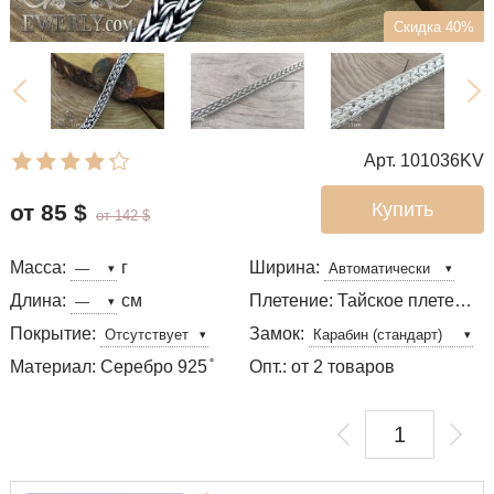
Скидка 40%
Арт. 101036KV
Купить
от 85
$
от 142
$
Масса:
г
Ширина:
Длина:
см
Плетение: Тайское плетение
Покрытие:
Замок:
Материал: Серебро 925 ̊
Опт.: от 2 товаров