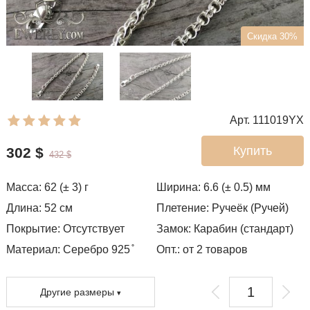
Скидка 30%
Арт. 111019YX
Купить
302
$
432
$
Масса:
62 (± 3)
г
Ширина:
6.6 (± 0.5)
мм
Длина:
52
см
Плетение:
Ручеёк (Ручей)
Покрытие:
Отсутствует
Замок:
Карабин (стандарт)
Материал: Серебро 925 ̊
Опт.: от 2 товаров
Другие размеры