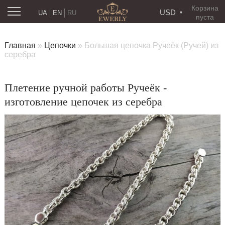
Корзина
USD
UA
EN
RU
пуста
Главная
»
Цепочки
»
Большая цепочка Ручеёк (Ручей) из
серебра
Плетение ручной работы Ручеёк -
изготовление цепочек из серебра