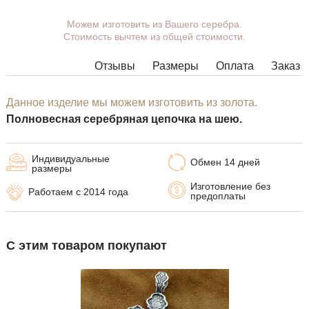
Можем изготовить из Вашего серебра.
Вы можете выбрать покрытие,
Стоимость вычтем из общей стоимости.
массу, длину, ширину, замок.
Изделия с некоторыми
Отзывы
Размеры
Оплата
Заказ
комбинациями ширины, длины и
массы нельзя изготовить в
принципе, в таких случаях наши
Данное изделие мы можем изготовить из золота.
менеджеры свяжутся с Вами.
Полновесная серебряная цепочка на шею.
Индивидуальные
Обмен 14 дней
размеры
Изготовление без
Работаем с 2014 года
предоплаты
С этим товаром покупают