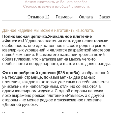
Можем изготовить из Вашего серебра.
Вы можете выбрать покрытие,
Стоимость вычтем из общей стоимости.
массу, длину, ширину, замок.
Изделия с некоторыми
Отзывов 12
Размеры
Оплата
Заказ
комбинациями ширины, длины и
массы нельзя изготовить в
принципе, в таких случаях наши
Данное изделие мы можем изготовить из золота.
менеджеры свяжутся с Вами.
Полновесная цепочка.
Уникальное плетение
«Фантом»!
У данного плетения есть одна неповторимая
особенность: оно единственное в своём роде на рынке
ювелирных украшений и является разработкой мастеров
нашей компании. В самом его названии кроется некий
образ иллюзии, что наталкивает на мысль чего-то
необычного и неординарного, и в этом есть доля правды.
Фото серебряной цепочки (925 проба)
, изображённой
на текущей странице, показывает как два разных
плетения, каждое из которых уже само по себе является
уникальным и неповторимым, отлично сочетаются в
одном ювелирном изделии. С одной стороны цепочки
ярко выражено редкое плетение «Рамзес», а с другой
стороны - не менее редкое и эксклюзивное плетение
«Двойной ручеёк».