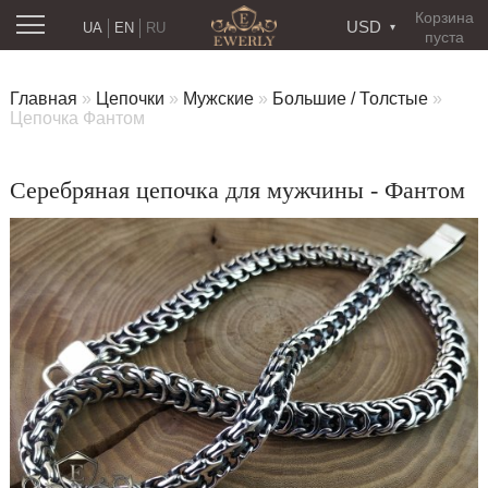
Корзина
USD
UA
EN
RU
пуста
Главная
»
Цепочки
»
Мужские
»
Большие / Толстые
»
Цепочка Фантом
Серебряная цепочка для мужчины - Фантом