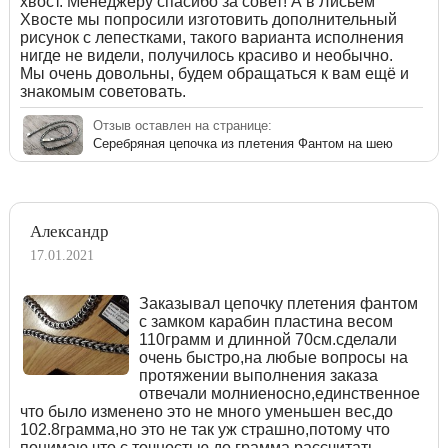
хвост. Менеджеру спасибо за совет! А в Лисьем
Хвосте мы попросили изготовить дополнительный
рисунок с лепестками, такого варианта исполнения
нигде не видели, получилось красиво и необычно.
Мы очень довольны, будем обращаться к вам ещё и
знакомым советовать.
Отзыв оставлен на странице:
Серебряная цепочка из плетения Фантом на шею
Александр
17.01.2021
Заказывал цепочку плетения фантом
с замком карабин пластина весом
110грамм и длинной 70см.сделали
очень быстро,на любые вопросы на
протяжении выполнения заказа
отвечали молниеносно,единственное
что было изменено это не много уменьшен вес,до
102.8грамма,но это не так уж страшно,потому что
понимаю что с точностью до грамма рассчитать