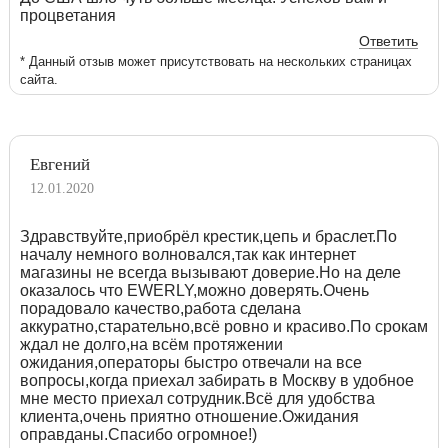
процветания
Ответить
* Данный отзыв может присутствовать на нескольких страницах
сайта.
Евгений
12.01.2020
Здравствуйте,приобрёл крестик,цепь и браслет.По
началу немного волновался,так как интернет
магазины не всегда вызывают доверие.Но на деле
оказалось что EWERLY,можно доверять.Очень
порадовало качество,работа сделана
аккуратно,старательно,всё ровно и красиво.По срокам
ждал не долго,на всём протяжении
ожидания,операторы быстро отвечали на все
вопросы,когда приехал забирать в Москву в удобное
мне место приехал сотрудник.Всё для удобства
клиента,очень приятно отношение.Ожидания
оправданы.Спасибо огромное!)