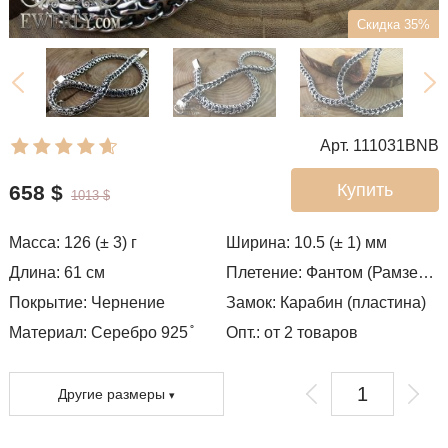
Скидка 35%
Арт. 111031BNB
Купить
658
$
1013
$
Масса:
126 (± 3)
г
Ширина:
10.5 (± 1)
мм
Длина:
61
см
Плетение:
Фантом (Рамзес и двойной ручей)
Покрытие:
Чернение
Замок:
Карабин (пластина)
Материал: Серебро 925 ̊
Опт.: от 2 товаров
Другие размеры