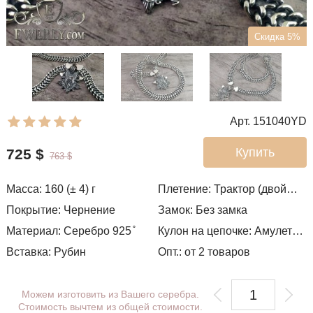
Скидка 5%
Арт. 151040YD
Купить
725
$
763
$
Масса: 160 (± 4) г
Плетение:
Трактор (двойное панцирное)
Покрытие: Чернение
Замок: Без замка
Материал: Серебро 925 ̊
Кулон на цепочке: Амулет с викингом
Вставка: Рубин
Опт.: от 2 товаров
Можем изготовить из Вашего серебра.
Стоимость вычтем из общей стоимости.