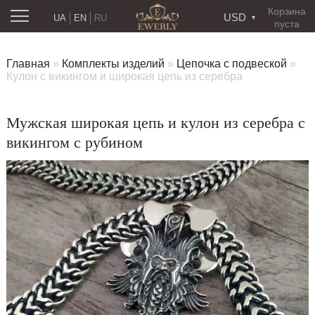
Корзина
USD
UA
EN
RU
пуста
Главная
»
Комплекты изделий
»
Цепочка с подвеской
»
Кулон с викингом и широкая цепь из серебра
Мужская широкая цепь и кулон из серебра с
викингом с рубином