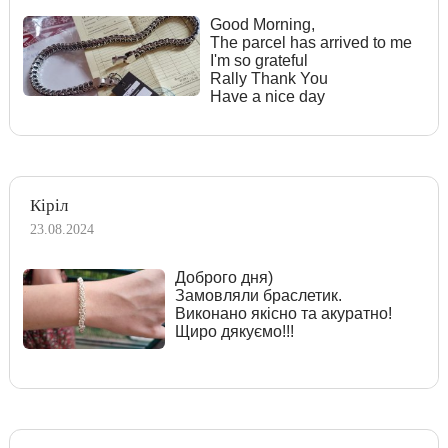
Good Morning,
The parcel has arrived to me
I'm so grateful
Rally Thank You
Have a nice day
Кіріл
23.08.2024
Доброго дня)
Замовляли браслетик.
Виконано якісно та акуратно!
Щиро дякуємо!!!