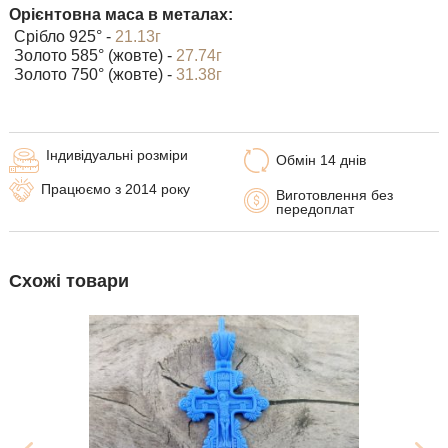
Орієнтовна маса в металах:
Срібло 925° -
21.13г
Золото 585° (жовте) -
27.74г
Золото 750° (жовте) -
31.38г
Індивідуальні розміри
Обмін 14 днів
Працюємо з 2014 року
Виготовлення без
передоплат
Схожі товари