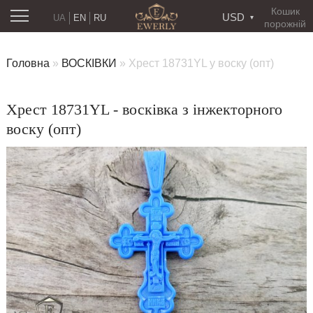
Кошик
USD
UA
EN
RU
порожній
Головна
»
ВОСКІВКИ
»
Хрест 18731YL у воску (опт)
Хрест 18731YL - восківка з інжекторного
воску (опт)