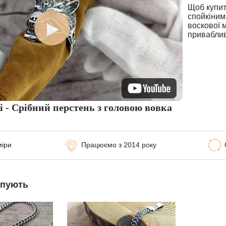
Щоб купит
спойкіним
воскової 
приваблив
і - Срібний перстень з головою вовка
міри
Працюємо з 2014 року
упують