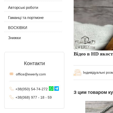
Авторські роботи
Сережки і кільце
Трактор (подвійне
панцирне)
Гаманці та портмоне
Ланцюжок з підвіскою
Фантом (Рамзес і
ВОСКІВКИ
подвійний струмок)
Знижки
Колос
Мальвіна
Відео в HD якост
Алігатор
Контакти
Арабський Бісмарк з
Індивідуальні роз
камінням
offi
ce@ewe
rly.com
Фараон (подвійне
якірне)
+38(
050
) 54-7
4-2
72
З цим товаром к
+38
(068
) 97
7 - 1
8 - 59
Арабський Бісмарк
Давид