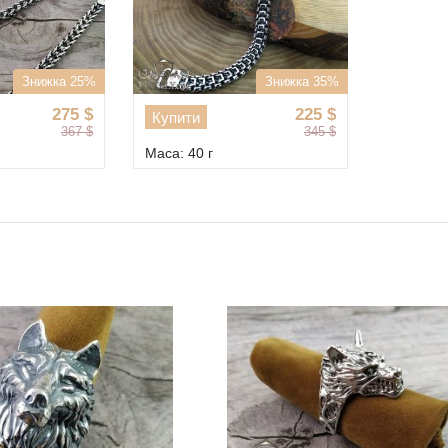
Знижка 25%
Знижка 35%
275
$
225
$
Купити
367
$
345
$
Маса: 40 г