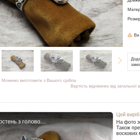
Довжи
Матері
Розмі
Ви
Дода
замо
Можемо виготовити з Вашого срібла.
Вартість віднімемо від загальної в
Цей виріб
Срібний перстень з головою вовка
На фото з
Також пред
воскових 