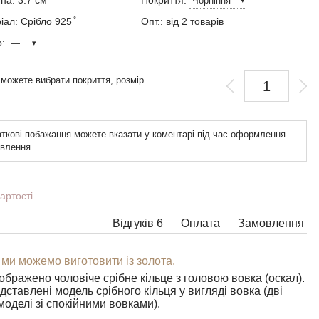
на: 3.7 см
Покриття:
ал: Срібло 925 ̊
Опт.: від 2 товарів
р:
 можете вибрати покриття, розмір.
ткові побажання можете вказати у коментарі під час оформлення
влення.
артості.
Відгуків 6
Оплата
Замовлення
 ми можемо виготовити із золота.
ображено чоловіче срібне кільце з головою вовка (оскал).
ставлені модель срібного кільця у вигляді вовка (дві
моделі зі спокійними вовками).