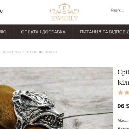
U
НІЮ
ОПЛАТА І ДОСТАВКА
ПИТАННЯ ТА ВІДПОВІД
уків
 перстень з головою вовка
Срі
Кіл
96
Маса: 