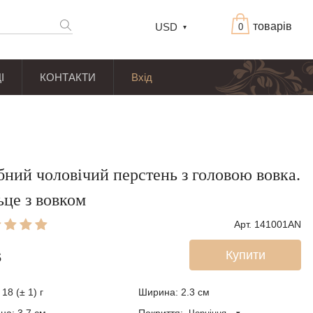
товарів
USD
0
І
КОНТАКТИ
Вхід
бний чоловічий перстень з головою вовка.
ьце з вовком
Арт. 141001AN
Купити
$
18 (± 1) г
Ширина: 2.3
см