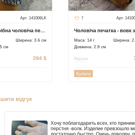
Арт. 141006LK
Арт. 141
7
Велика срібна чоловіча печатка вовк
Ширина: 3.6 см
Маса: 14 г
Ширина: 2
5 см
Довжина: 2.8 см
294
$
Відгуки
Купити
шити відгук
Хочу поблагодарить всех, кто приним
перстня -волк. Изделие превзошло 
достаточно быстро. Очень доволен,