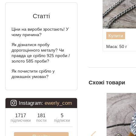
Подвійний Бісмарк
Статті
Подвійний струмочок
(чайка)
Ціни на вироби зростають! У
чому причина?
Купити
Подвійний рамзес
Як дізнатися пробу
Маса: 50 г
Десятка (подвійне
дорогоцінного металу? Чи
панцирное)
правда це срібло 925 проби /
золото 585 проби?
Кардинал (Пітон,
Італійка)
Як почистити срібло у
домашніх умовах?
Схожі товари
Ліхтарі
Молнія