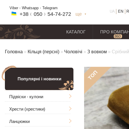
Viber
•
Whatsapp
•
Telegram
UA
EN
R
+38﹙
050
﹚54-7
4-2
72
ще
+38(
050
) 54-7
4-2
72
+38
(068
) 97
7-1
8-59
КАТАЛОГ
ПРО КОМПА
860
відг
Головна
»
Кільця (персні)
»
Чоловічі
»
З вовком
»
Срібний
ТОП
Популярні і новинки
Підвіски - кулони
Хрести (хрестики)
Чоловічі
Ланцюжки
Ладанки
Без розп'яття
Великі