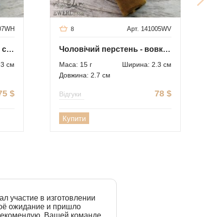
007WH
Арт. 141005WV
8
Чоловіча печатка - вовк з срібла
Чоловічий перстень - вовк з срібла
.3 см
Маса: 15 г
Ширина: 2.3 см
Довжина: 2.7 см
75
$
78
$
Відгуки
Купити
ал участие в изготовлении
моё ожидание и пришло
 рекомендую. Вашей команде