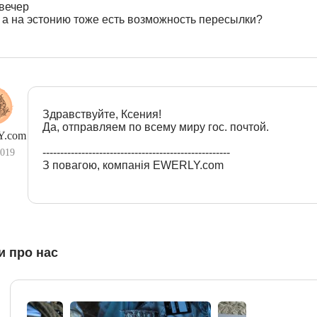
вечер
 а на эстонию тоже есть возможность пересылки?
Здравствуйте, Ксения!
Да, отправляем по всему миру гос. почтой.
.com
-----------------------------------------------------
2019
З повагою, компанія EWERLY.com
и про нас