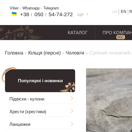
Viber
•
Whatsapp
•
Telegram
UA
EN
R
+38﹙
050
﹚54-7
4-2
72
ще
+38(
050
) 54-7
4-2
72
+38
(068
) 97
7-1
8-59
КАТАЛОГ
ПРО КОМПА
860
відг
Головна
»
Кільця (персні)
»
Чоловічі
»
Срібний чоловічий
Популярні і новинки
Підвіски - кулони
Хрести (хрестики)
Чоловічі
Ланцюжки
Ладанки
Без розп'яття
Великі