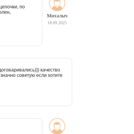
цепочки, по
олен,
Михалыч
18.09.2025
договаривались))) качество
означно советую если хотите