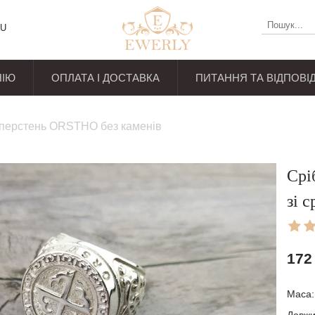
U
НІЮ
ОПЛАТА І ДОСТАВКА
ПИТАННЯ ТА ВІДПОВІД
уків
 перстень ORSTHO без каменів
Срі
зі с
172
Маса: 