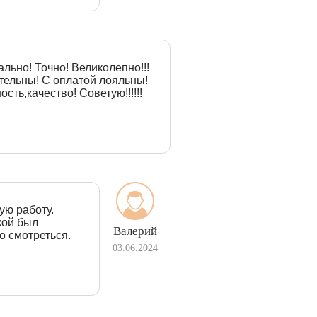
льно! Точно! Великолепно!!!
тельны! С оплатой лояльны!
сть,качество! Советую!!!!!!
ую работу.
кой был
Валерий
о смотреться.
03.06.2024