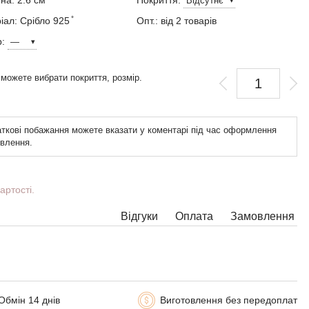
на: 2.6 см
Покриття:
ал: Срібло 925 ̊
Опт.: від 2 товарів
р:
 можете вибрати покриття, розмір.
ткові побажання можете вказати у коментарі під час оформлення
влення.
артості.
Відгуки
Оплата
Замовлення
Обмін 14 днів
Виготовлення без передоплат