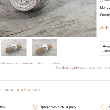
Довжи
Матері
Розмі
Ви
Дода
замо
Можемо виготовити з Вашого срібла.
Вартість віднімемо від загальної в
 виготовити із золота.
міри
Працюємо з 2014 року