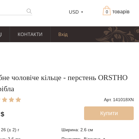
товарів
USD
0
І
КОНТАКТИ
Вхід
бне чоловіче кільце - перстень ORSTHO
рібла
Арт. 141018XN
Купити
$
26 (± 2) г
Ширина: 2.6
см