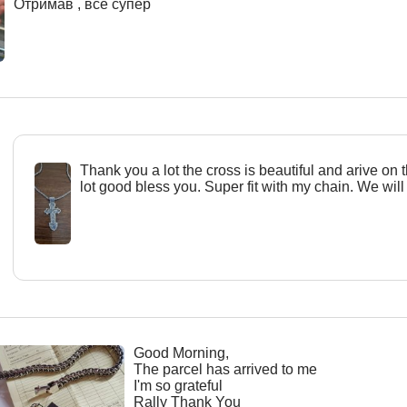
Отримав , все супер
Тhank you a lot the cross is beautiful and arive on 
lot good bless you. Super fit with my chain. We will
Good Morning,
The parcel has arrived to me
I'm so grateful
Rally Thank You