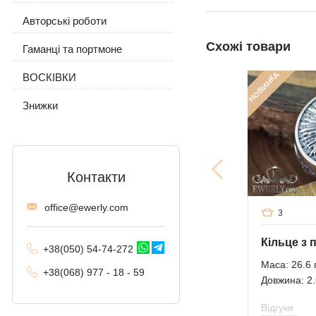
Авторські роботи
Сережки і кільце
Трактор (подвійне
панцирне)
Схожі товари
Гаманці та портмоне
Ланцюжок з підвіскою
Фантом (Рамзес і
НОВИНКА
ВОСКІВКИ
подвійний струмок)
Знижки
Колос
Мальвіна
Алігатор
Контакти
Арабський Бісмарк з
камінням
offi
ce@ewe
rly.com
3
Фараон (подвійне
якірне)
+38(
050
) 54-7
4-2
72
Маса: 26.6 
+38
(068
) 97
7 - 1
8 - 59
Арабський Бісмарк
Довжина: 2.
Давид
Відгуки