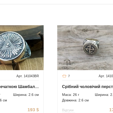
Арт. 141043BR
Арт. 141
7
Кільце з печаткою Шамбали та знаком АллатРа
г
Ширина: 2.6 см
Маса: 26 г
Ширина: 2
6 см
Довжина: 2.6 см
193
$
1
Відгуки