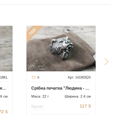
ТОП
018KL
Арт. 141003QS
6
Срібний чоловічий перстень ORSTHO з чорнінням
Срібна печатка "Людина - ведмідь"
.6 см
Маса: 22 г
Ширина: 2.4 см
117
$
Відгуки
72
$