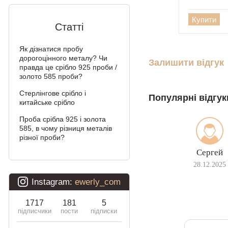
Подвійний Бісмарк
Купити
Статті
Подвійний струмочок
(чайка)
Як дізнатися пробу
дорогоцінного металу? Чи
Подвійний рамзес
Залишити відгук
правда це срібло 925 проби /
золото 585 проби?
Десятка (подвійне
панцирное)
Стерлінгове срібло і
Популярні відгук
китайське срібло
Кардинал (Пітон,
Італійка)
Проба срібла 925 і золота
585, в чому різниця металів
різної проби?
Ліхтарі
Сергей
Молнія
28.12.2025