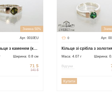
Знижка 50%
Зниж
Арт. 0010EU
Арт. 0
0
Срібне кільце з каменем (колір - олива)
г
Ширина: 0.8 см
Маса: 4.07 г
Ширина: 0
71
$
Відгуки
141
$
Купити