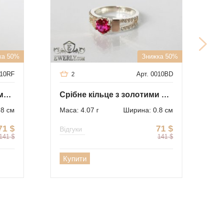
ка 50%
Знижка 50%
010RF
Арт. 0010BD
2
Кільце зі срібла з золотими вставками
Срібне кільце з золотими вставками
.8 см
Маса: 4.07 г
Ширина: 0.8 см
71
$
71
$
Відгуки
141
$
141
$
Купити