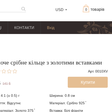
товарів
USD
0
І
КОНТАКТИ
Вхід
оче срібне кільце з золотими вставками
Арт. 0010XV
Купити
$
141
$
4.1 (± 0.5) г
Ширина: 0.8
см
ття: Відсутнє
Матеріал: Срібло 925 ̊
атеріал: Золото 375 ̊
Вставка: Білі фіаніти