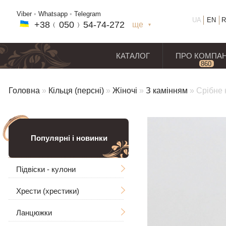
Viber
•
Whatsapp
•
Telegram
UA
EN
R
+38﹙
050
﹚54-7
4-2
72
ще
+38(
050
) 54-7
4-2
72
+38
(068
) 97
7-1
8-59
КАТАЛОГ
ПРО КОМПА
860
відг
Головна
»
Кільця (персні)
»
Жіночі
»
З камінням
»
Срібне 
Популярні і новинки
Підвіски - кулони
Хрести (хрестики)
Чоловічі
Ланцюжки
Ладанки
Без розп'яття
Великі