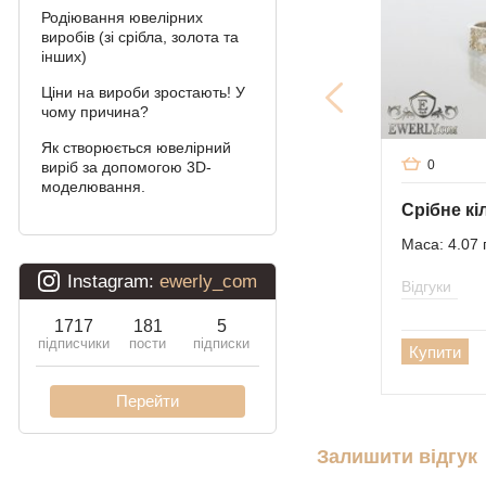
Родіювання ювелірних
Подвійний Бісмарк
виробів (зі срібла, золота та
інших)
Подвійний струмочок
(чайка)
Ціни на вироби зростають! У
чому причина?
Подвійний рамзес
Як створюється ювелірний
0
виріб за допомогою 3D-
Десятка (подвійне
моделювання.
панцирное)
Кардинал (Пітон,
Маса: 4.07 
Італійка)
Відгуки
Ліхтарі
Молнія
Купити
Залишити відгук