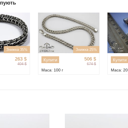
упують
Знижка 35%
Знижка 25%
263
$
506
$
Купити
Купити
404
$
674
$
Маса: 100 г
Маса: 20