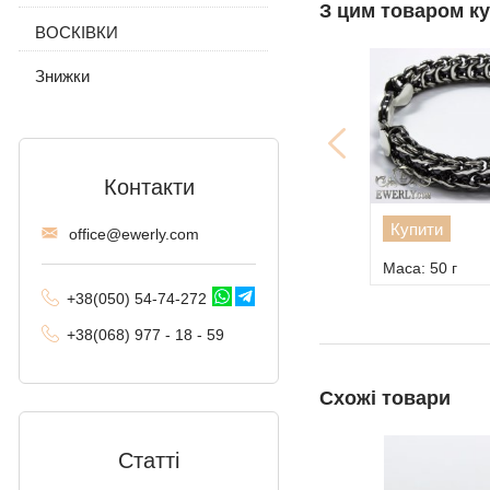
З цим товаром к
ВОСКІВКИ
Трактор (подвійне
панцирне)
Знижки
Фантом (Рамзес і
подвійний струмок)
Колос
Контакти
Мальвіна
Купити
offi
ce@ewe
rly.com
Алігатор
Маса: 50 г
Арабський Бісмарк з
+38(
050
) 54-7
4-2
72
камінням
+38
(068
) 97
7 - 1
8 - 59
Фараон (подвійне
якірне)
Схожі товари
Арабський Бісмарк
Статті
Давид