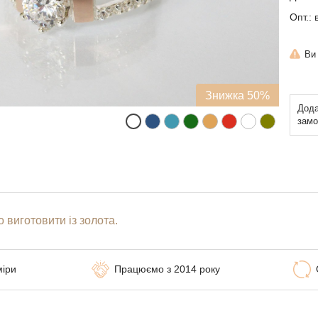
Опт.: 
Ви
Знижка 50%
Дода
замо
 виготовити із золота.
міри
Працюємо з 2014 року