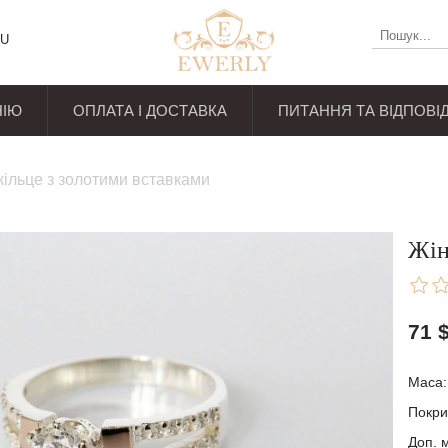
U
НІЮ
ОПЛАТА І ДОСТАВКА
ПИТАННЯ ТА ВІДПОВІД
уків
кільце з золотими вставками
Жін
71
Маса: 
Покри
Доп. м