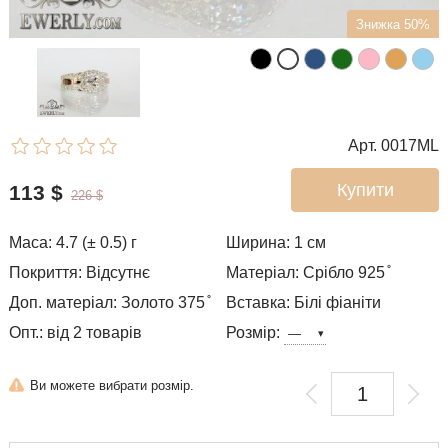
Знижка 50%
Арт. 0017ML
Купити
113
$
226
$
Маса: 4.7 (± 0.5) г
Ширина: 1
см
Покриття: Відсутнє
Матеріал: Срібло 925 ̊
Доп. матеріал: Золото 375 ̊
Вставка: Білі фіаніти
Опт.: від 2 товарів
Розмір:
Ви можете вибрати розмір.