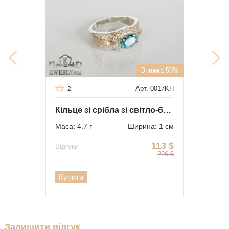
Знижка 50%
Арт. 0017KH
2
Кільце зі срібла зі світло-блакитним каменем
Маса: 4.7 г
Ширина: 1 см
113
$
Відгуки
226
$
Купити
Залишити відгук