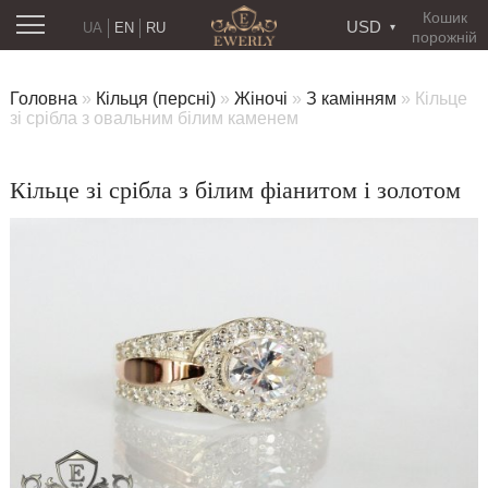
Кошик
USD
UA
EN
RU
порожній
Головна
»
Кільця (персні)
»
Жіночі
»
З камінням
»
Кільце
зі срібла з овальним білим каменем
Кільце зі срібла з білим фіанитом і золотом