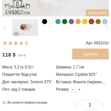
Знижка 50%
Арт. 0031GU
Купити
118
$
236
$
Маса: 5.2 (± 0.5) г
Ширина: 1.7
см
Покриття: Відсутнє
Матеріал: Срібло 925 ̊
Доп. матеріал: Золото 375 ̊
Вставка: Фіаніти (червоний колір
Опт.: від 2 товарів
Розмір:
Ви можете вибрати розмір.