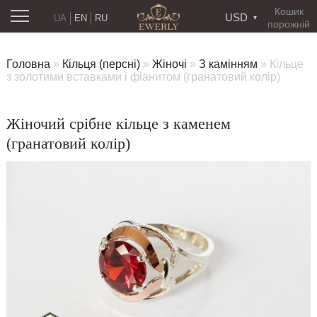
Кошик
USD
UA
EN
RU
порожній
Головна
»
Кільця (персні)
»
Жіночі
»
З камінням
»
Кільце
з золотими вставками і фіанитом (гранатовий колір)
Жіночий срібне кільце з каменем
(гранатовий колір)