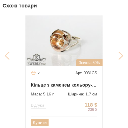
Схожі товари
Знижка 50%
Арт. 0031GS
2
Кільце з каменем кольору-шампань (срібло 925 проби з золотом)
Маса: 5.16 г
Ширина: 1.7 см
118
$
Відгуки
236
$
Купити