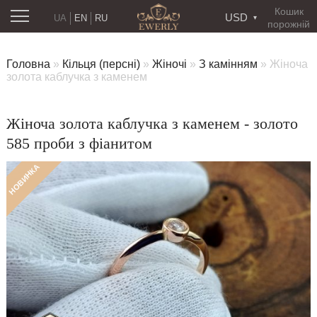
Кошик
USD
UA
EN
RU
порожній
Головна
»
Кільця (персні)
»
Жіночі
»
З камінням
»
Жіноча
золота каблучка з каменем
Жіноча золота каблучка з каменем - золото
585 проби з фіанитом
НОВИНКА