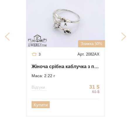
Знижка 50%
Арт. 2082AX
3
Жіноча срібна каблучка з пташкою і каменем
Маса: 2.22 г
31
$
Відгуки
61
$
Купити