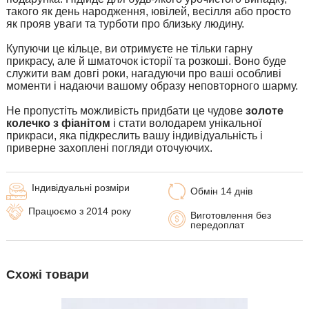
такого як день народження, ювілей, весілля або просто
як прояв уваги та турботи про близьку людину.
Купуючи це кільце, ви отримуєте не тільки гарну
прикрасу, але й шматочок історії та розкоші. Воно буде
служити вам довгі роки, нагадуючи про ваші особливі
моменти і надаючи вашому образу неповторного шарму.
Не пропустіть можливість придбати це чудове
золоте
колечко з фіанітом
і стати володарем унікальної
прикраси, яка підкреслить вашу індивідуальність і
приверне захоплені погляди оточуючих.
Індивідуальні розміри
Обмін 14 днів
Працюємо з 2014 року
Виготовлення без
передоплат
Схожі товари