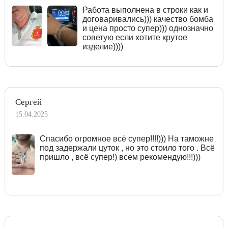
Работа выполнена в строки как и
договаривались))) качество бомба
и цена просто супер))) однозначно
советую если хотите крутое
изделие))))
Сергей
15.04.2025
Спасибо огромное всё супер!!!!))) На таможне
под задержали цуток , но это стоило того . Всё
пришло , всё супер!) всем рекомендую!!!)))