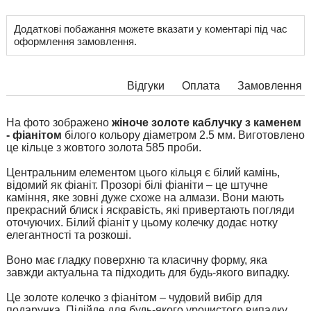
Додаткові побажання можете вказати у коментарі під час
оформлення замовлення.
Відгуки
Оплата
Замовлення
На фото зображено
жіноче золоте каблучку з каменем
- фіанітом
білого кольору діаметром 2.5 мм. Виготовлено
це кільце з жовтого золота 585 проби.
Центральним елементом цього кільця є білий камінь,
відомий як фіаніт. Прозорі білі фіаніти – це штучне
каміння, яке зовні дуже схоже на алмази. Вони мають
прекрасний блиск і яскравість, які привертають погляди
оточуючих. Білий фіаніт у цьому колечку додає нотку
елегантності та розкоші.
Воно має гладку поверхню та класичну форму, яка
завжди актуальна та підходить для будь-якого випадку.
Це золоте колечко з фіанітом – чудовий вибір для
подарунка. Підійде для будь-якого урочистого випадку,