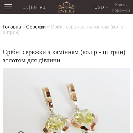
Кошик
USD
UA
EN
RU
порожній
Головна
»
Сережки
»
Срібні сережки з камінням (колір -
цитрин)
Срібні сережки з камінням (колір - цитрин) і
золотом для дівчини