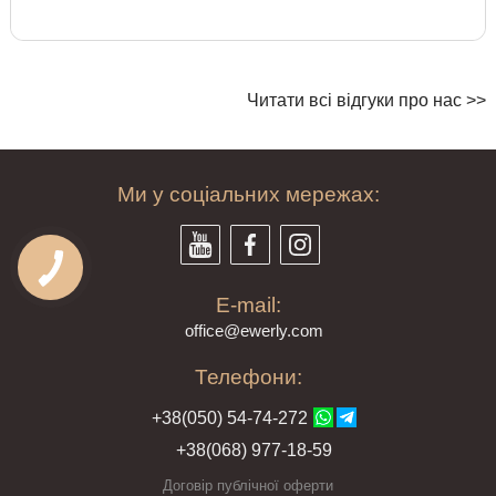
Читати всі відгуки про нас >>
Ми у соціальних мережах:
E-mail:
offi
ce@ewe
rly.com
Телефони:
+38(
050
) 54-7
4-2
72
+38
(068
) 97
7-1
8-59
Договір публічної оферти