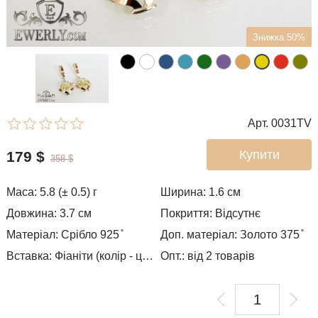
Знижка 50%
Арт. 0031TV
Купити
179
$
358
$
Маса: 5.8 (± 0.5) г
Ширина: 1.6
см
Довжина: 3.7 см
Покриття: Відсутнє
Матеріал: Срібло 925 ̊
Доп. матеріал: Золото 375 ̊
Вставка: Фіаніти (колір - цитрин)
Опт.: від 2 товарів