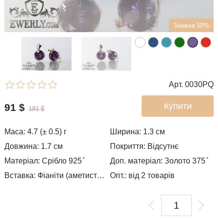
Знижка 50%
Арт. 0030PQ
Купити
91
$
181
$
Маса: 4.7 (± 0.5) г
Ширина: 1.3
см
Довжина: 1.7 см
Покриття: Відсутнє
Матеріал: Срібло 925 ̊
Доп. матеріал: Золото 375 ̊
Вставка: Фіаніти (аметистовий колір)
Опт.: від 2 товарів