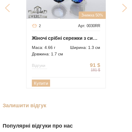
Знижка 50%
Арт. 0030RR
2
Жіночі срібні сережки з синіми каменями і золотом
Маса: 4.66 г
Ширина: 1.3 см
Довжина: 1.7 см
91
$
Відгуки
181
$
Купити
Залишити відгук
Популярні відгуки про нас