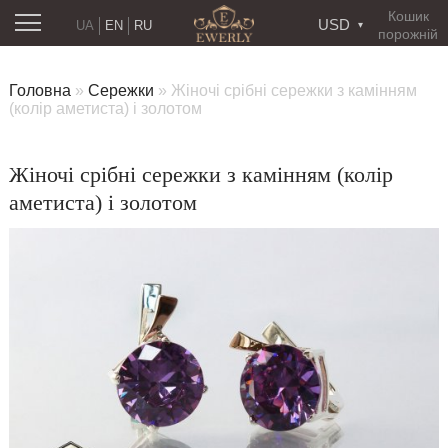
Кошик
USD
UA
EN
RU
порожній
Головна
»
Сережки
»
Жіночі срібні сережки з камінням
(колір аметиста) і золотом
Жіночі срібні сережки з камінням (колір
аметиста) і золотом