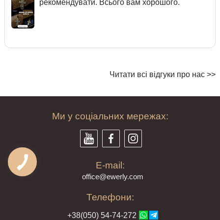
рекомендувати. Всього вам хорошого.
Читати всі відгуки про нас >>
Ми у соціальних мережах:
E-mail:
offi
ce@ewe
rly.com
Телефони:
+38(
050
) 54-7
4-2
72