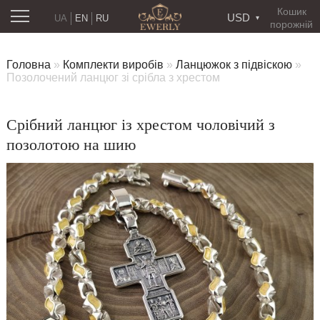
Кошик
USD
UA
EN
RU
порожній
Головна
»
Комплекти виробів
»
Ланцюжок з підвіскою
»
Позолочений ланцюг зі срібла з хрестом
Срібний ланцюг із хрестом чоловічий з
позолотою на шию