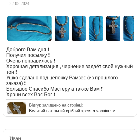
22.05.2024
Доброго Вам дня ❗️
Получил посылку ❗️
Очень понравилось ❗️
Хорошая детализация , чернение задаёт свой нужный
тон ❗️
Ушко сделано под цепочку Рамзес (из прошлого
заказа) ❗️
Большое Спасибо Мастеру а также Вам ❗️
Храни всех Вас Бог ❗️
Відгук залишено на сторінці:
Великий натільний срібний хрест з чорнінням
Иван