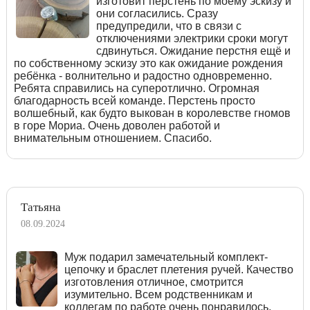
изготовит перстень по моему эскизу и
они согласились. Сразу
предупредили, что в связи с
отключениями электрики сроки могут
сдвинуться. Ожидание перстня ещё и
по собственному эскизу это как ожидание рождения
ребёнка - волнительно и радостно одновременно.
Ребята справились на суперотлично. Огромная
благодарность всей команде. Перстень просто
волшебный, как будто выкован в королевстве гномов
в горе Мориа. Очень доволен работой и
внимательным отношением. Спасибо.
Татьяна
08.09.2024
Муж подарил замечательный комплект-
цепочку и браслет плетения ручей. Качество
изготовления отличное, смотрится
изумительно. Всем родственникам и
коллегам по работе очень понравилось,