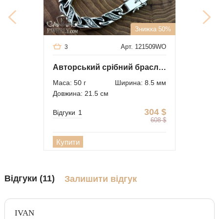
Знижка 50%
Арт. 121509WO
3
Авторський срібний браслет 9 с чернением
Маса: 50 г
Ширина: 8.5 мм
Довжина: 21.5 см
304
$
Відгуки
1
608
$
Купити
Відгуки (11)
Залишити відгук
IVAN