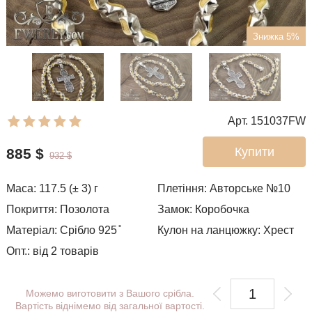
Знижка 5%
Арт. 151037FW
Купити
885
$
932
$
Маса: 117.5 (± 3) г
Плетіння:
Авторське №10
Покриття: Позолота
Замок: Коробочка
Матеріал: Срібло 925 ̊
Кулон на ланцюжку: Хрест
Опт.: від 2 товарів
Можемо виготовити з Вашого срібла.
Вартість віднімемо від загальної вартості.