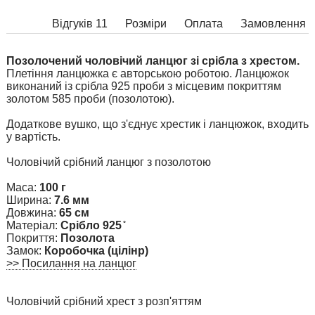
Відгуків 11
Розміри
Оплата
Замовлення
Позолочений чоловічий ланцюг зі срібла з хрестом.
Плетіння ланцюжка є авторською роботою. Ланцюжок
виконаний із срібла 925 проби з місцевим покриттям
золотом 585 проби (позолотою).
Додаткове вушко, що з'єднує хрестик і ланцюжок, входить
у вартість.
Чоловічий срібний ланцюг з позолотою
Маса:
100 г
Ширина:
7.6 мм
Довжина:
65 см
Матеріал:
Срібло 925 ̊
Покриття:
Позолота
Замок:
Коробочка (цілінр)
>> Посилання на ланцюг
Чоловічий срібний хрест з розп'яттям