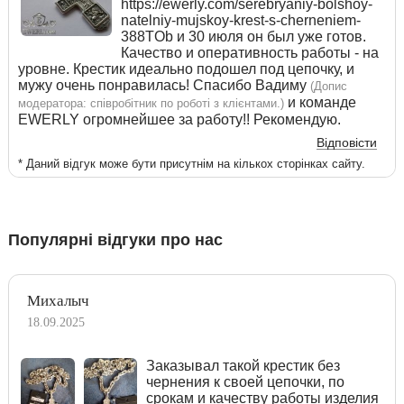
https://ewerly.com/serebryaniy-bolshoy-
natelniy-mujskoy-krest-s-cherneniem-
388TOb и 30 июля он был уже готов.
Качество и оперативность работы - на
уровне. Крестик идеально подошел под цепочку, и
мужу очень понравилась! Спасибо Вадиму
(Допис
и команде
модератора: співробітник по роботі з клієнтами.)
EWERLY огромнейшее за работу!! Рекомендую.
Відповісти
* Даний відгук може бути присутнім на кількох сторінках сайту.
Популярні відгуки про нас
Михалыч
18.09.2025
Заказывал такой крестик без
чернения к своей цепочки, по
срокам и качеству работы изделия