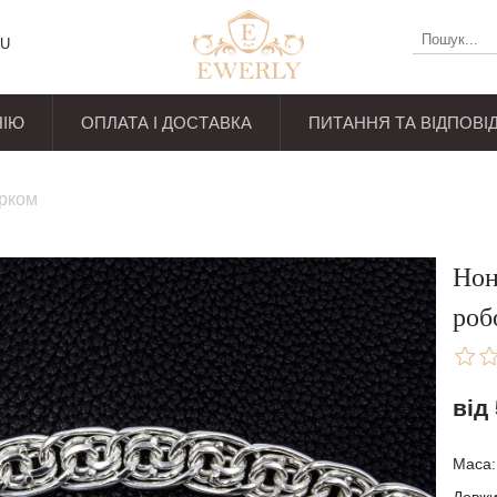
U
НІЮ
ОПЛАТА І ДОСТАВКА
ПИТАННЯ ТА ВІДПОВІД
уків
арком
Нон
роб
від
Маса