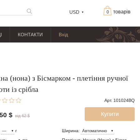
товарів
USD
0
І
КОНТАКТИ
Вхід
на (нона) з Бісмарком - плетіння ручної
оти із срібла
Арт. 101024BQ
Купити
 50
$
від 62
$
:
г
Ширина: