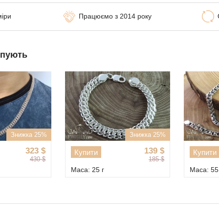
міри
Працюємо з 2014 року
упують
Знижка 25%
Знижка 25%
323
$
139
$
Купити
Купити
430
$
185
$
Маса: 25 г
Маса: 55