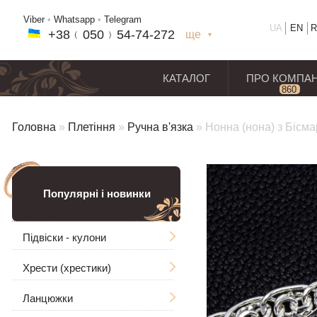
Viber
•
Whatsapp
•
Telegram
UA
EN
R
+38﹙
050
﹚54-7
4-2
72
ще
+38(
050
) 54-7
4-2
72
+38
(068
) 97
7-1
8-59
КАТАЛОГ
ПРО КОМПА
860
відг
Головна
»
Плетіння
»
Ручна в'язка
»
Нонна (нона) з Бісм
Популярні і новинки
Підвіски - кулони
Хрести (хрестики)
Чоловічі
Ланцюжки
Ладанки
Без розп'яття
Великі