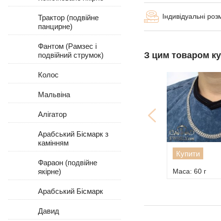
Індивідуальні роз
Трактор (подвійне
панцирне)
Фантом (Рамзес і
З цим товаром к
подвійний струмок)
Колос
Мальвіна
Алігатор
Арабський Бісмарк з
камінням
Купити
Фараон (подвійне
якірне)
Маса: 60 г
Арабський Бісмарк
Давид