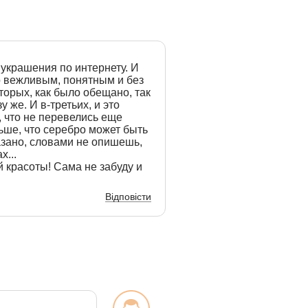
украшения по интернету. И
 вежливым, понятным и без
вторых, как было обещано, так
у же. И в-третьих, и это
, что не перевелись еще
ьше, что серебро может быть
казано, словами не опишешь,
х...
й красоты! Сама не забуду и
Відповісти