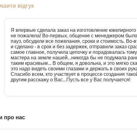
ишити відгук
Я впервые сделала заказ на изготовление ювелирного 
не пожалела! Во-первых, общение с менеджером было
пауз, обсудили все пожелания, сроки и стоимость. Во-
и сделано - в срок и без задержек, отправили заказ сраз
самое главное, получила цепочку и порадовалась тому
мастера на земле нашей...никогда бы не подумала ран
таким красивым... В общем, я довольна, и это мягко с
это надо видеть своими глазами и держать в своих рука
Спасибо всем, кто участвует в процессе создания тако
другим расскажу о Вас...Пусть все у Вас получается!
и про нас