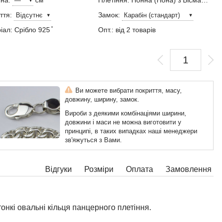
ина:
см
Плетіння: Нонна (Нона) з Бісмарком
ття:
Замок:
ал: Срібло 925 ̊
Опт.: від 2 товарів
Ви можете вибрати покриття, масу,
довжину, ширину, замок.
Вироби з деякими комбінаціями ширини,
довжини і маси не можна виготовити у
принципі, в таких випадках наші менеджери
зв'яжуться з Вами.
Відгуки
Розміри
Оплата
Замовлення
нкі овальні кільця панцерного плетіння.