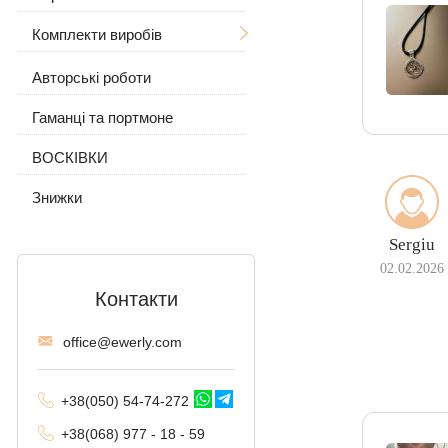
Комплекти виробів
Жіночі
З черепом
Авторські роботи
Сережки і кільце
З вовком
З камінням
Гаманці та портмоне
Ланцюжок з підвіскою
З камінням
Без каменів
ВОСКІВКИ
Без каменів
Знижки
Sergiu
02.02.2026
Контакти
offi
ce@ewe
rly.com
+38(
050
) 54-7
4-2
72
+38
(068
) 97
7 - 1
8 - 59