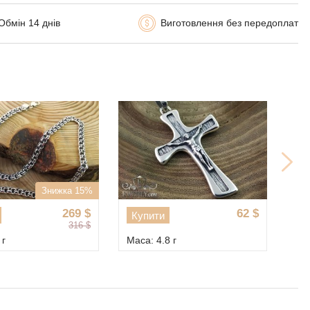
Обмін 14 днів
Виготовлення без передоплат
Знижка 15%
269
$
62
$
Купити
К
316
$
 г
Маса: 4.8 г
Мас