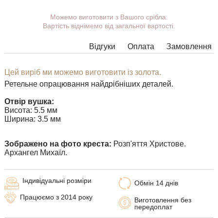
Ви можете вибрати покриття, вушко.
Можемо виготовити з Вашого срібла.
Вартість віднімемо від загальної вартості.
Додаткові побажання можете вказати у коментарі під час
оформлення замовлення.
Відгуки
Оплата
Замовлення
У деяких моделях підвісок немає можливості розширити
вушко до необхідних розмірів, в цьому випадку наші
менеджери зв'яжуться з Вами.
Цей виріб ми можемо виготовити із золота.
Ретельне опрацювання найдрібніших деталей.
Будь-яку підвіску можна доповнити вушком потрібного
розміру з перехідним кільцем під будь-який ланцюжок.
Отвір вушка:
Висота: 5.5 мм
Ширина: 3.5 мм
Зображено на фото креста:
Розп'яття Христове.
Архангел Михаїл.
Індивідуальні розміри
Обмін 14 днів
Працюємо з 2014 року
Виготовлення без
передоплат