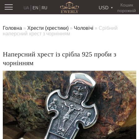
Кошик
USD
UA
EN
RU
порожній
Головна
»
Хрести (хрестики)
»
Чоловічі
»
Срібний
наперсний хрест з чорнінням
Наперсний хрест із срібла 925 проби з
чорнінням