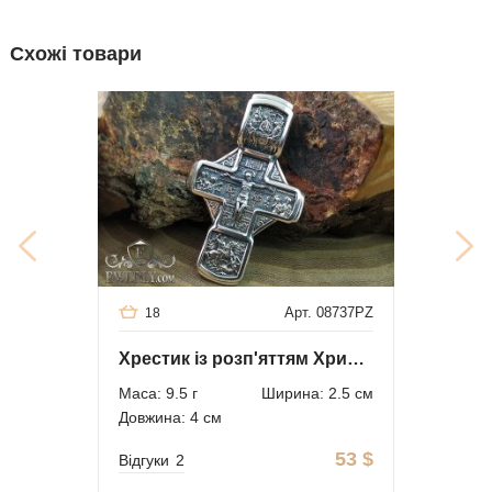
Схожі товари
Арт. 08737PZ
18
Хрестик із розп'яттям Христовим із срібла
Маса: 9.5 г
Ширина: 2.5 см
Довжина: 4 см
53
$
Відгуки
2