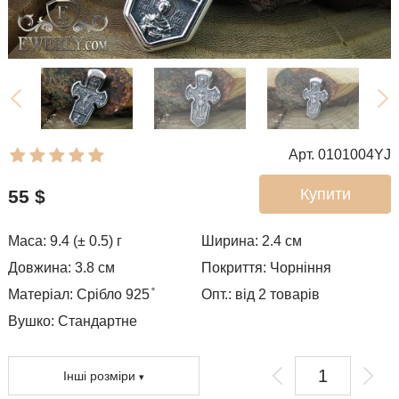
Арт. 0101004YJ
Купити
55
$
Маса: 9.4 (± 0.5) г
Ширина: 2.4
см
Довжина: 3.8 см
Покриття:
Чорніння
Матеріал: Срібло 925 ̊
Опт.: від 2 товарів
Вушко:
Стандартне
Інші розміри