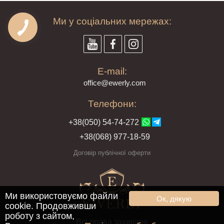
Ми у соціальних мережах:
E-mail:
offi
ce@ewe
rly.com
Телефони:
+38(
050
) 54-7
4-2
72
+38
(068
) 97
7-1
8-59
Договір публічної оферти
Ми використовуємо файли
Ок, дякую
cookie. Продовживши
роботу з сайтом,
Всі права захищені