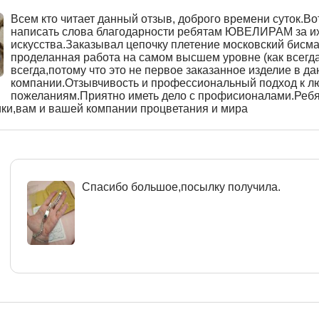
Всем кто читает данный отзыв, доброго времени суток.Вот
написать слова благодарности ребятам ЮВЕЛИРАМ за и
искусства.Заказывал цепочку плетение московский бисма
проделанная работа на самом высшем уровне (как всегда
всегда,потому что это не первое заказанное изделие в д
компании.Отзывчивость и профессиональный подход к 
пожеланиям.Приятно иметь дело с профисионалами.Реб
ики,вам и вашей компании процветания и мира
Спасибо большое,посылку получила.