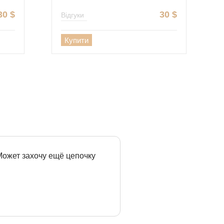
30
$
30
$
Відгуки
Купити
 Может захочу ещё цепочку