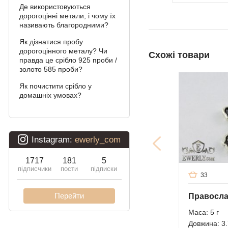
камінням
Де використовуються
дорогоцінні метали, і чому їх
Фараон (подвійне
називають благородними?
якірне)
Як дізнатися пробу
дорогоцінного металу? Чи
Арабський Бісмарк
Схожі товари
правда це срібло 925 проби /
золото 585 проби?
Давид
Як почистити срібло у
Подвійний Бісмарк
домашніх умовах?
Подвійний струмочок
(чайка)
Подвійний рамзес
Десятка (подвійне
панцирное)
33
Кардинал (Пітон,
Італійка)
Маса: 5 г
Довжина: 3.
Ліхтарі