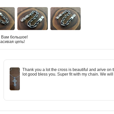
 Вам большое!
асивая цепь!
Тhank you a lot the cross is beautiful and arive on 
lot good bless you. Super fit with my chain. We will