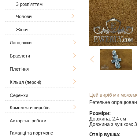
Дерево Життя
З розп'яттям
Знаки зодіаку
Чоловічі
У вигляді собаки
Жіночі
Великі
Для тварин
Ланцюжки
Браслети
Чоловічі
Плетіння
Жіночі
Чоловічі
Великі / Товсті
Кільця (персні)
Жіночі
Ручна в'язка
Великі / Товсті
Цей виріб ми можемо
Сережки
Кам'яні
Лиття
Чоловічі
З камінням
Рамзес
Ретельне опрацюван
Комплекти виробів
Шкіряні
Бісмарк
Жіночі
З черепом
Розміри:
Довжина: 2.4 см
Шкіра зі сріблом
Якірне (якір) з гранями
Авторські роботи
Сережки і кільце
З вовком
З камінням
Довжина з вушком: 3
Панцирне (Панцир)
Гаманці та портмоне
Ланцюжок з підвіскою
З камінням
Без каменів
Отвір вушка: