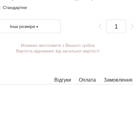
о:
Стандартне
Інші розміри
Можемо виготовити з Вашого срібла.
и можете вибрати покриття, вушко.
Вартість віднімемо від загальної вартості.
ткові побажання можете вказати у коментарі під час оформлення
влення.
яких моделях підвісок немає можливості розширити вушко до
хідних розмірів, в цьому випадку наші менеджери зв'яжуться з
Відгуки
Оплата
Замовлення
.
-яку підвіску можна доповнити вушком потрібного розміру з
хідним кільцем під будь-який ланцюжок.