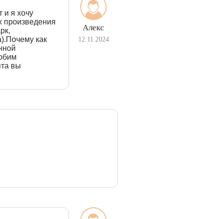
 и я хочу
х произведения
Алекс
рк,
).Почему как
12.11.2024
анной
любим
ята вы