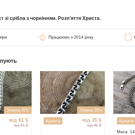
 зі срібла з чорнінням. Розп'яття Христа.
міри
Працюємо з 2014 року
упують
Знижка 25%
Знижка 25%
від 61
$
від 35
$
Купити
Купити
від 81
$
від 46
$
Маса: 14