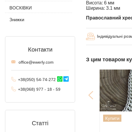
Висота: 6 мм
Візантійський (візантія)
ВОСКІВКИ
Без каменів
Ширина: 3.1 мм
Православний хрест
Московський Бісмарк
Знижки
Лисячий хвіст
(Валькірія, Малайзія)
Індивідуальні роз
Комбіноване якірне
Контакти
З цим товаром к
Трактор (подвійне
offi
ce@ewe
rly.com
панцирне)
Фантом (Рамзес і
+38(
050
) 54-7
4-2
72
подвійний струмок)
+38
(068
) 97
7 - 1
8 - 59
Колос
Мальвіна
Алігатор
Купити
Статті
Арабський Бісмарк з