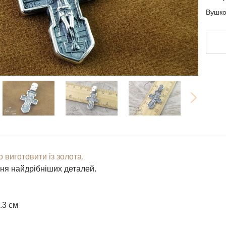
Вушк
В
Дода
замо
У де
необ
Вами
Будь
пере
 виготовити із золота.
ня найдрібніших деталей.
.3 см