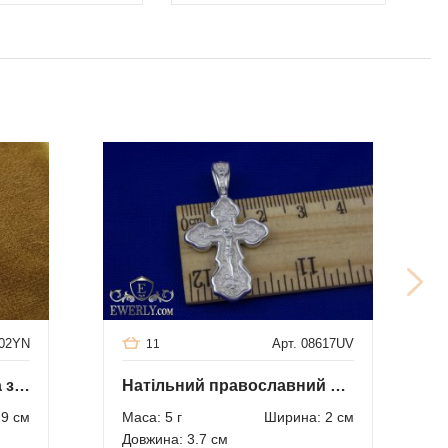
602YN
Арт. 08617UV
11
Хрест натільний із срібла з чорнінням
Натільний православний хрестик
.9 см
Маса: 5 г
Ширина: 2 см
Довжина: 3.7 см