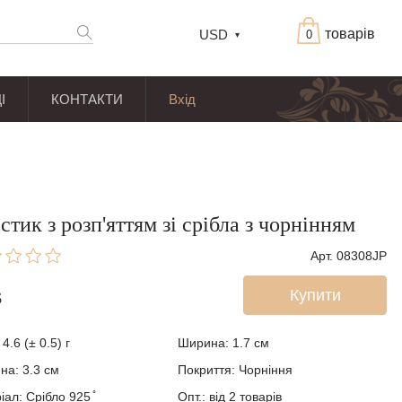
товарів
USD
0
І
КОНТАКТИ
Вхід
стик з розп'яттям зі срібла з чорнінням
Арт. 08308JP
Купити
$
4.6 (± 0.5) г
Ширина: 1.7
см
на: 3.3 см
Покриття:
Чорніння
ал: Срібло 925 ̊
Опт.: від 2 товарів