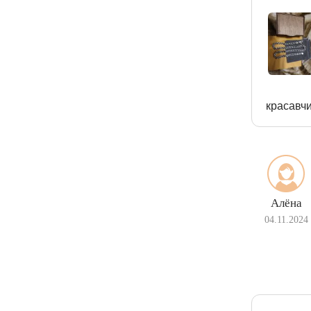
красавч
Алёна
04.11.2024