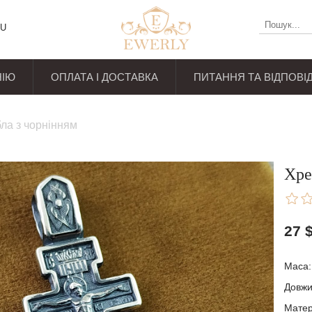
U
НІЮ
ОПЛАТА І ДОСТАВКА
ПИТАННЯ ТА ВІДПОВІД
уків
бла з чорнінням
Хре
27
Маса: 
Довжи
Матері