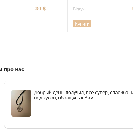
30
$
Відгуки
Купити
и про нас
Добрый день, получил, все супер, спасибо.
под кулон, обращусь к Вам.