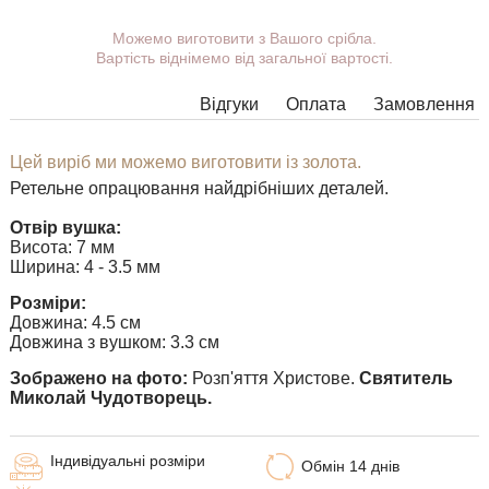
Ви можете вибрати покриття, вушко.
Можемо виготовити з Вашого срібла.
Вартість віднімемо від загальної вартості.
Додаткові побажання можете вказати у коментарі під час
оформлення замовлення.
Відгуки
Оплата
Замовлення
У деяких моделях підвісок немає можливості розширити
вушко до необхідних розмірів, в цьому випадку наші
менеджери зв'яжуться з Вами.
Цей виріб ми можемо виготовити із золота.
Ретельне опрацювання найдрібніших деталей.
Будь-яку підвіску можна доповнити вушком потрібного
розміру з перехідним кільцем під будь-який ланцюжок.
Отвір вушка:
Висота: 7 мм
Ширина: 4 - 3.5 мм
Розміри:
Довжина: 4.5 см
Довжина з вушком: 3.3 см
Зображено на фото:
Розп'яття Христове.
Святитель
Миколай Чудотворець.
Індивідуальні розміри
Обмін 14 днів