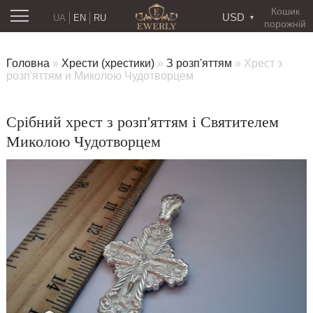
Кошик
USD
UA
EN
RU
порожній
Головна
»
Хрести (хрестики)
»
З розп'яттям
»
Хрест з
розп'яттям и Миколою Чудотворцем
Срібний хрест з розп'яттям і Святителем
Миколою Чудотворцем