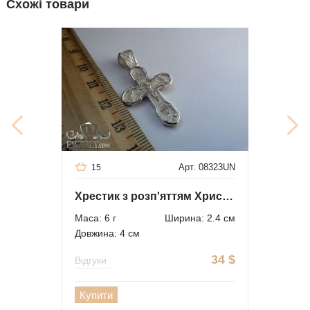
Схожі товари
Арт. 08323UN
15
Хрестик з розп'яттям Христовим
Маса: 6 г
Ширина: 2.4 см
Довжина: 4 см
34
$
Відгуки
Купити