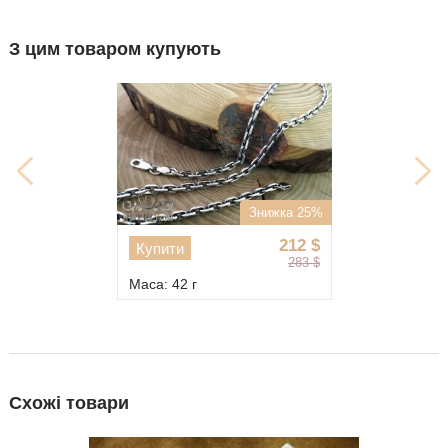
З цим товаром купують
Знижка 25%
212
$
Купити
283
$
Маса: 42 г
Схожі товари