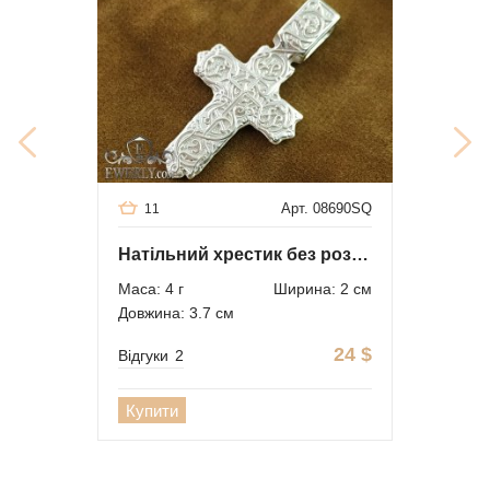
Арт. 08690SQ
11
Натільний хрестик без розп'яття
Маса: 4 г
Ширина: 2 см
Довжина: 3.7 см
24
$
Відгуки
2
Купити