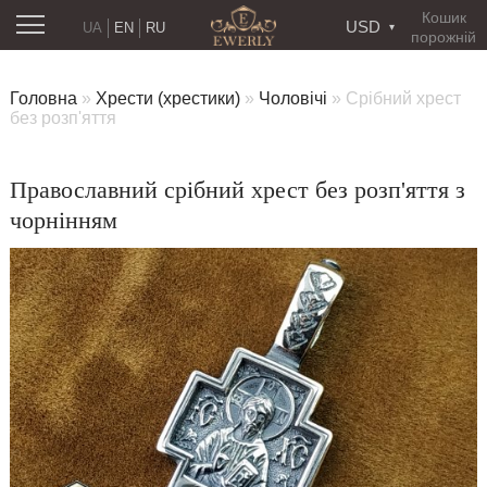
Кошик
USD
UA
EN
RU
порожній
Головна
»
Хрести (хрестики)
»
Чоловічі
»
Срібний хрест
без розп'яття
Православний срібний хрест без розп'яття з
чорнінням