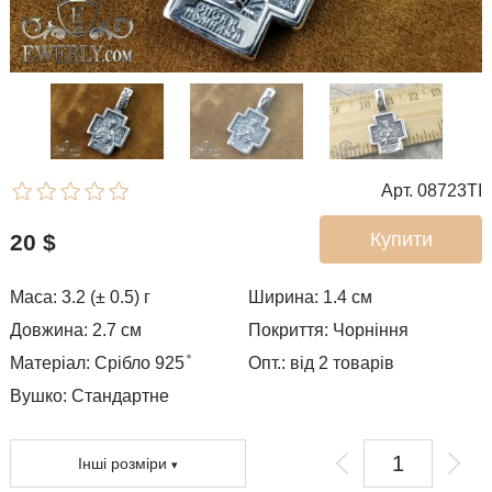
Арт. 08723TI
Купити
20
$
Маса: 3.2 (± 0.5) г
Ширина: 1.4
см
Довжина: 2.7 см
Покриття:
Чорніння
Матеріал: Срібло 925 ̊
Опт.: від 2 товарів
Вушко:
Стандартне
Інші розміри