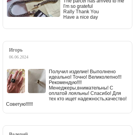
The parcel has arrived to me
I'm so grateful
Rally Thank You
Have a nice day
Игорь
06.06.2024
Получил изделие! Выполнено
идеально! Точно! Великолепно!!!
Рекомендую!!!!
Менеджеры,внимательны! С
оплатой лояльны! Спасибо! Для
тех кто ищет надежность,качество!
Советую!!!!!!
Валерий