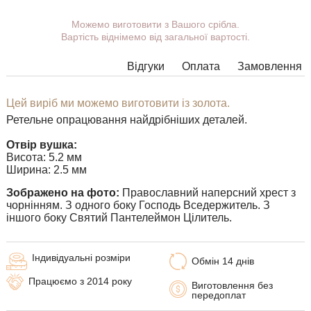
Ви можете вибрати покриття, вушко.
Можемо виготовити з Вашого срібла.
Вартість віднімемо від загальної вартості.
Додаткові побажання можете вказати у коментарі під час
оформлення замовлення.
Відгуки
Оплата
Замовлення
У деяких моделях підвісок немає можливості розширити
вушко до необхідних розмірів, в цьому випадку наші
менеджери зв'яжуться з Вами.
Цей виріб ми можемо виготовити із золота.
Ретельне опрацювання найдрібніших деталей.
Будь-яку підвіску можна доповнити вушком потрібного
розміру з перехідним кільцем під будь-який ланцюжок.
Отвір вушка:
Висота: 5.2 мм
Ширина: 2.5 мм
Зображено на фото:
Православний наперсний хрест з
чорнінням. З одного боку Господь Вседержитель. З
іншого боку Святий Пантелеймон Цілитель.
Індивідуальні розміри
Обмін 14 днів
Працюємо з 2014 року
Виготовлення без
передоплат