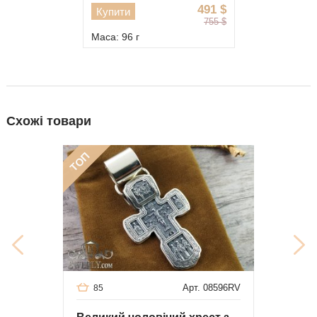
491
$
Купити
755
$
Маса: 96 г
Схожі товари
ТОП
Арт. 08596RV
85