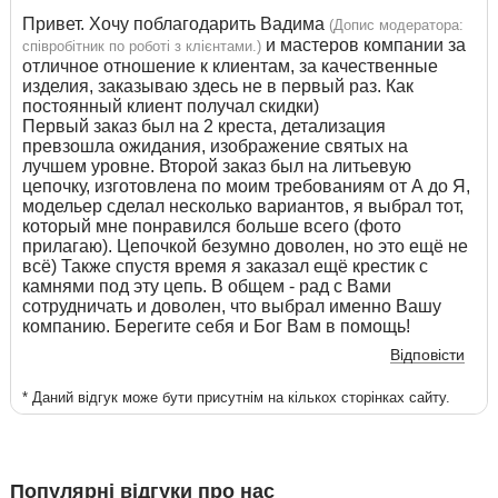
Привет. Хочу поблагодарить Вадима
(Допис модератора:
и мастеров компании за
співробітник по роботі з клієнтами.)
отличное отношение к клиентам, за качественные
изделия, заказываю здесь не в первый раз. Как
постоянный клиент получал скидки)
Первый заказ был на 2 креста, детализация
превзошла ожидания, изображение святых на
лучшем уровне. Второй заказ был на литьевую
цепочку, изготовлена по моим требованиям от А до Я,
модельер сделал несколько вариантов, я выбрал тот,
который мне понравился больше всего (фото
прилагаю). Цепочкой безумно доволен, но это ещё не
всё) Также спустя время я заказал ещё крестик с
камнями под эту цепь. В общем - рад с Вами
сотрудничать и доволен, что выбрал именно Вашу
компанию. Берегите себя и Бог Вам в помощь!
Відповісти
* Даний відгук може бути присутнім на кількох сторінках сайту.
Популярні відгуки про нас