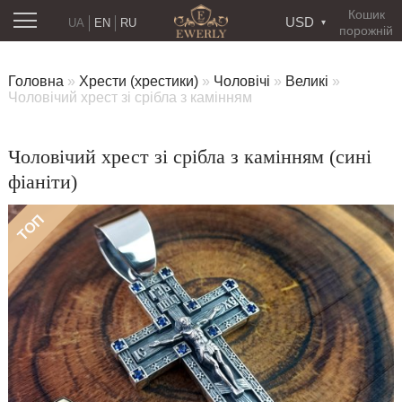
Кошик
USD
UA
EN
RU
порожній
Головна
»
Хрести (хрестики)
»
Чоловічі
»
Великі
»
Чоловічий хрест зі срібла з камінням
Чоловічий хрест зі срібла з камінням (сині
фіаніти)
ТОП