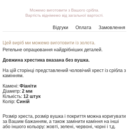
Ви можете вибрати покриття, вушко.
Можемо виготовити з Вашого срібла.
Вартість віднімемо від загальної вартості.
Додаткові побажання можете вказати у коментарі під час
оформлення замовлення.
Відгуки
Оплата
Замовлення
У деяких моделях підвісок немає можливості розширити
вушко до необхідних розмірів, в цьому випадку наші
менеджери зв'яжуться з Вами.
Цей виріб ми можемо виготовити із золота.
Ретельне опрацювання найдрібніших деталей.
Будь-яку підвіску можна доповнити вушком потрібного
розміру з перехідним кільцем під будь-який ланцюжок.
Довжина хрестика вказана без вушка.
На цій сторінці представлений чоловічий хрест із срібла з
камінням.
Камені:
Фіаніти
Діаметр:
2 мм
Кількість:
12 штук
Колір:
Синій
Розмір хреста, розмір вушка і покриття можна коригувати
за Вашим бажанням, а також замінити каміння на інші
або іншого кольору: жовті, зелені, червоні, чорні і т.д.