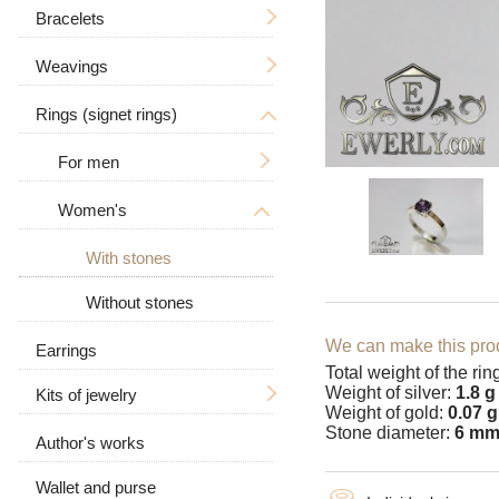
Tree of Life
With a crucifix
Bracelets
Men's
Zodiac signs
Men's
Weavings
Women's
Men's
Big / Thick
In the form of a dog
Women's
Big
Rings (signet rings)
Women's
Hand knitting
Big / Thick
Animal pendants
Stone
Casting
For men
With stones
Ramses
Leather
Bismarck
Women's
With a skull
Leather with silver
Anchor with edges
With a wolf
With stones
Carapace
With stones
Without stones
Byzantine (Byzantium)
Without stones
We can make this prod
Earrings
Total weight of the rin
Moscow bismarck
Weight of silver:
1.8 g
Kits of jewelry
Weight of gold:
0.07 g
Fox tail (Valkyrie)
Stone diameter:
6 m
Author's works
Earrings and ring
Combined anchor
Wallet and purse
Chain and pendant