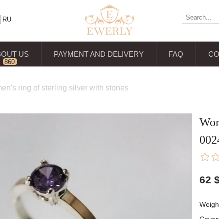
RU
BOUT US
PAYMENT AND DELIVERY
FAQ
CO
860
reviews
n's ring of sterling silver with stones
Wome
00
62
Weight