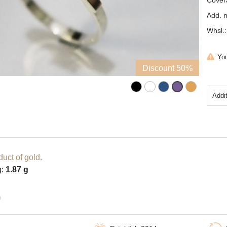
Cover
Add. m
Whsl.:
You
Discount 50%
Addi
uct of gold.
g:
1.87 g
m