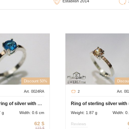
Establish 2014
Discount 50%
Discou
Art. 0024RA
Art. 0
2
Women's ring of silver with stones
7 g
Width: 0.6 cm
Weight: 1.87 g
Width: 0
62
$
Reviews
123
$