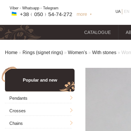
Viber
•
Whatsapp
•
Telegram
UA
EN
+38﹙
050
﹚54-7
4-2
72
more
+38(
050
) 54-7
4-2
72
+38
(068
) 97
7-1
8-59
CATALOGUE
A
Home
»
Rings (signet rings)
»
Women's
»
With stones
»
Wome
Popular and new
Pendants
Crosses
Men's
Chains
Icons
Without a crucifixion
Big