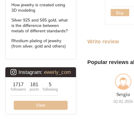
How jewelry is created using
Double stream (seagull)
3D modeling
Buy
Double Ramses
Silver 925 and 585 gold, what
is the difference between
metals of different standards?
Ten (double carapace)
Rhodium plating of jewelry
Write review
Cardinal (Python, Italian)
(from silver, gold and others)
Lanterns
Popular reviews a
Lightning
Sergiu
02.02.2026