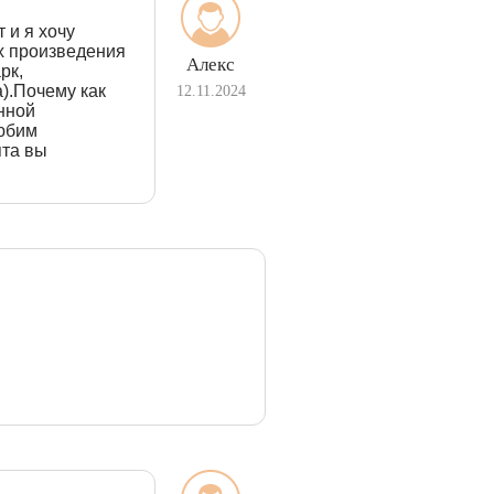
 и я хочу
х произведения
Алекс
рк,
).Почему как
12.11.2024
анной
любим
ята вы