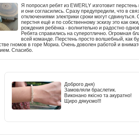
Я попросил ребят из EWERLY изготовит перстень 
и они согласились. Сразу предупредили, что в связ
отключениями электрики сроки могут сдвинуться.
перстня ещё и по собственному эскизу это как ож
рождения ребёнка - волнительно и радостно одно
Ребята справились на суперотлично. Огромная бл
всей команде. Перстень просто волшебный, как бу
стве гномов в горе Мориа. Очень доволен работой и внима
ием. Спасибо.
Доброго дня)
Замовляли браслетик.
Виконано якісно та акуратно!
Щиро дякуємо!!!