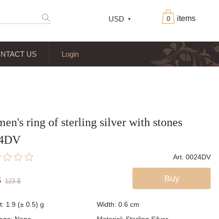
items
USD
0
NTACT US
Login
n's ring of sterling silver with stones
24DV
Art. 0024DV
Buy
$
123
$
: 1.9 (± 0.5) g
Width: 0.6
cm