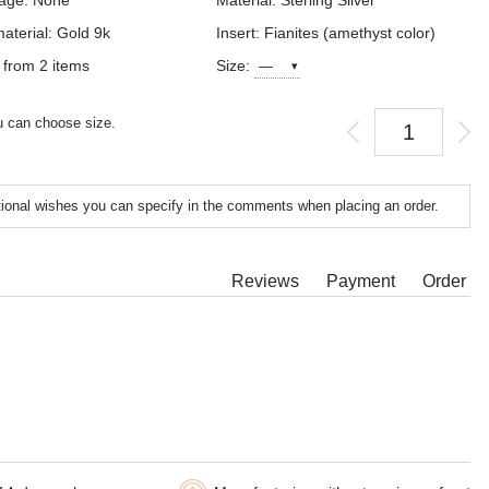
age: None
Material: Sterling Silver
aterial: Gold 9k
Insert: Fianites (amethyst color)
 from 2 items
Size:
 can choose size.
tional wishes you can specify in the comments when placing an order.
Reviews
Payment
Order