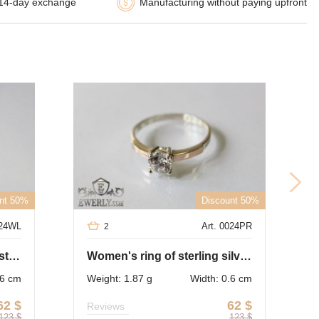
14-day exchange
Manufacturing without paying upfront
nt 50%
Discount 50%
024WL
Art. 0024PR
2
Ring of sterling silver with stones for women
Women's ring of sterling silver with stones
.6 cm
Weight: 1.87 g
Width: 0.6 cm
62
$
62
$
Reviews
123
$
123
$