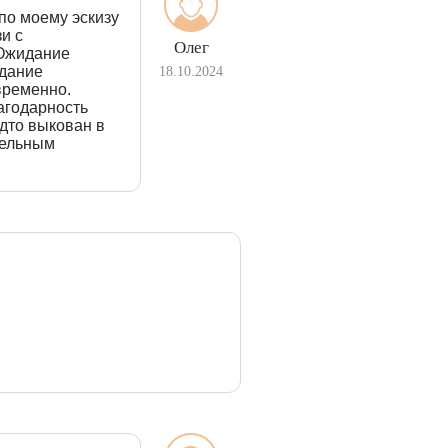
по моему эскизу
и с
Олег
 Ожидание
идание
18.10.2024
временно.
агодарность
дто выкован в
тельным