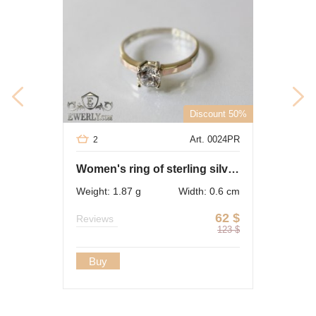
Discount 50%
Art. 0024PR
2
Women's ring of sterling silver with stones
Weight: 1.87 g
Width: 0.6 cm
62
$
Reviews
123
$
Buy