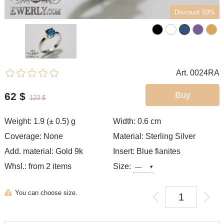
Discount 50%
Art. 0024RA
Buy
62
$
123
$
Weight: 1.9 (± 0.5) g
Width: 0.6
cm
Coverage: None
Material: Sterling Silver
Add. material: Gold 9k
Insert: Blue fianites
Whsl.: from 2 items
Size:
You can choose size.