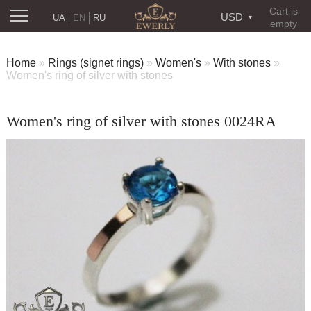
Cart is
USD
UA
EN
RU
empty
Home
»
Rings (signet rings)
»
Women's
»
With stones
»
Women's ring of silver with stones
Women's ring of silver with stones 0024RA