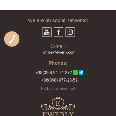
We are on social networks:
E-mail:
offi
ce@ewe
rly.com
Phones:
+38(
050
) 54-7
4-2
72
+38
(068
) 97
7-1
8-59
Public offer agreement