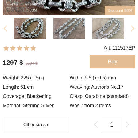
Discount 50%
Art. 111517EP
Buy
1297
$
2594
$
Weight:
225 (± 5)
g
Width:
9.5 (± 0.5)
mm
Length:
61
cm
Weaving:
Author's No.17
Coverage:
Blackening
Clasp:
Carabine (standard)
Material: Sterling Silver
Whsl.: from 2 items
Other sizes