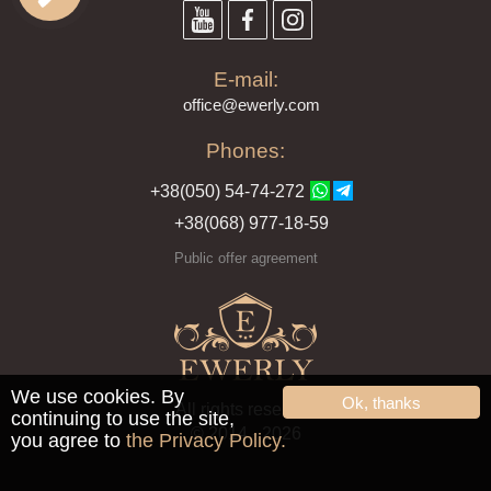
E-mail:
offi
ce@ewe
rly.com
Phones:
+38(
050
) 54-7
4-2
72
+38
(068
) 97
7-1
8-59
Public offer agreement
We use cookies. By
Ok, thanks
All rights reserved
continuing to use the site,
© 2014 - 2026
you agree to
the Privacy Policy.