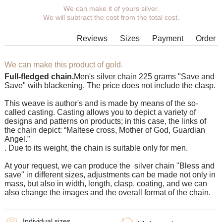
We can make it of yours silver.
You can choose coverage, weight,
We will subtract the cost from the total cost.
length, width, clasp.
Products with some combinations of
Reviews
Sizes
Payment
Order
width, length and weight cannot be
manufactured in principle, in such
cases our managers will contact You.
We can make this product of gold.
Full-fledged chain.
Men's silver chain 225 grams "Save and
Save" with blackening. The price does not include the clasp.
This weave is author's and is made by means of the so-
called casting. Casting allows you to depict a variety of
designs and patterns on products; in this case, the links of
the chain depict: “Maltese cross, Mother of God, Guardian
Angel.”
. Due to its weight, the chain is suitable only for men.
At your request, we can produce the silver chain "Bless and
save" in different sizes, adjustments can be made not only in
mass, but also in width, length, clasp, coating, and we can
also change the images and the overall format of the chain.
Individual sizes