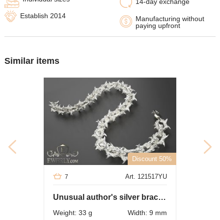
14-day exchange
Establish 2014
Manufacturing without
paying upfront
Similar items
Discount 50%
Art. 121517YU
7
Unusual author's silver bracelet
Weight: 33 g
Width: 9 mm