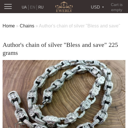
Cart is
USD
UA
EN
RU
empty
Home
»
Chains
»
Author's chain of silver "Bless and save"
Author's chain of silver "Bless and save" 225
grams