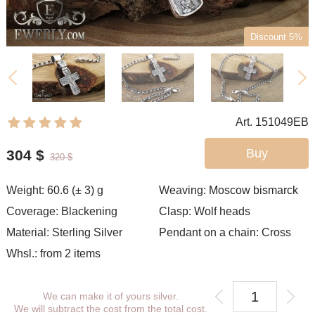
Discount 5%
Art. 151049EB
Buy
304
$
320
$
Weight: 60.6 (± 3) g
Weaving:
Moscow bismarck
Coverage: Blackening
Clasp: Wolf heads
Material: Sterling Silver
Pendant on a chain: Cross
Whsl.: from 2 items
We can make it of yours silver.
We will subtract the cost from the total cost.