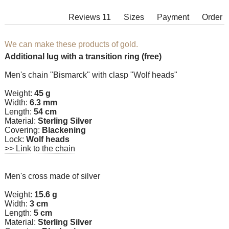
Reviews 11
Sizes
Payment
Order
We can make these products of gold.
Additional lug with a transition ring (free)
Men's chain "Bismarck" with clasp "Wolf heads"
Weight:
45 g
Width:
6.3 mm
Length:
54 cm
Material:
Sterling Silver
Covering:
Blackening
Lock:
Wolf heads
>> Link to the chain
Men's cross made of silver
Weight:
15.6 g
Width:
3 cm
Length:
5 cm
Material:
Sterling Silver