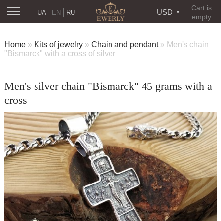
Cart is
USD
UA
EN
RU
empty
Home
»
Kits of jewelry
»
Chain and pendant
»
Men's chain
"Bismarck" with a cross of silver
Men's silver chain "Bismarck" 45 grams with a
cross