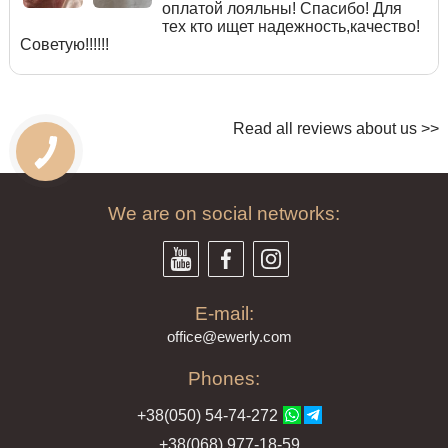
оплатой лояльны! Спасибо! Для
тех кто ищет надежность,качество!
Советую!!!!!!
Read all reviews about us >>
We are on social networks:
E-mail:
offi
ce@ewe
rly.com
Phones:
+38(
050
) 54-7
4-2
72
+38
(068
) 97
7-1
8-59