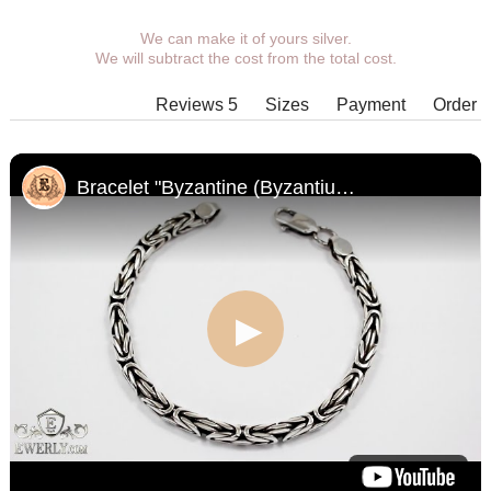
We can make it of yours silver.
You can choose coverage, weight,
We will subtract the cost from the total cost.
length, width, clasp.
Products with some combinations of
Reviews 5
Sizes
Payment
Order
width, length and weight cannot be
manufactured in principle, in such
cases our managers will contact You.
Bracelet "Byzantine (Byzantium)" of silver