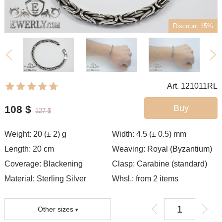
Discount 15%
Art. 121011RL
Buy
108
$
127
$
Weight:
20 (± 2)
g
Width:
4.5 (± 0.5)
mm
Length:
20
cm
Weaving:
Royal (Byzantium)
Coverage:
Blackening
Clasp:
Carabine (standard)
Material: Sterling Silver
Whsl.: from 2 items
Other sizes