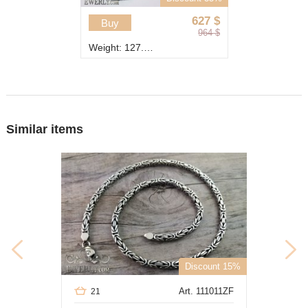
627
$
Buy
964
$
Weight: 127.6 g
Similar items
Discount 15%
Art. 111011ZF
21