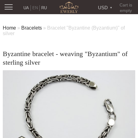
Cart is
USD
UA
EN
RU
empty
Home
»
Bracelets
»
Bracelet "Byzantine (Byzantium)" of
silver
Byzantine bracelet - weaving "Byzantium" of
sterling silver