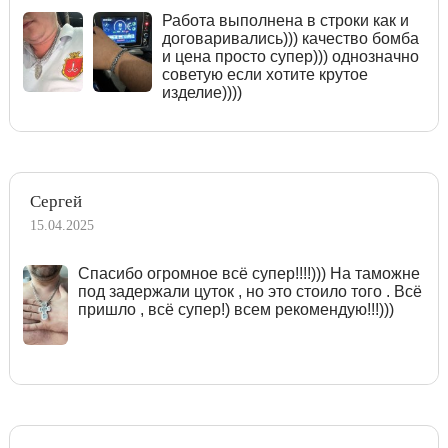
Работа выполнена в строки как и
договаривались))) качество бомба
и цена просто супер))) однозначно
советую если хотите крутое
изделие))))
Сергей
15.04.2025
Спасибо огромное всё супер!!!!))) На таможне
под задержали цуток , но это стоило того . Всё
пришло , всё супер!) всем рекомендую!!!)))