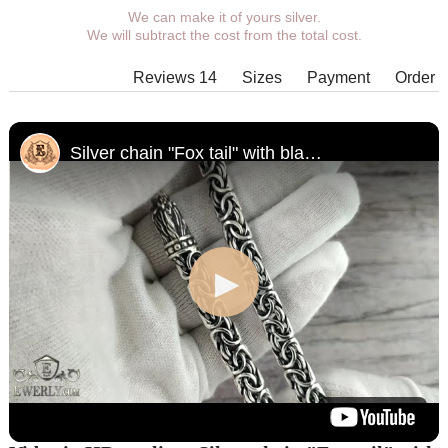
We can make it of yours silver.
You can choose coverage, weight,
We will subtract the cost from the total cost.
length, width, clasp.
Products with some combinations of
Reviews 14
Sizes
Payment
Order
width, length and weight cannot be
manufactured in principle, in such
cases our managers will contact You.
Silver chain "Fox tail" with blackening