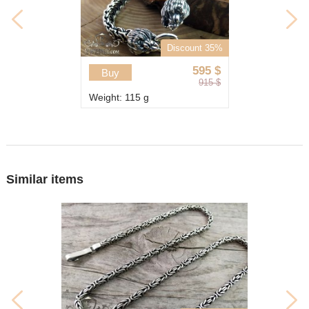
Discount 35%
595
$
Buy
915
$
Weight: 115 g
Similar items