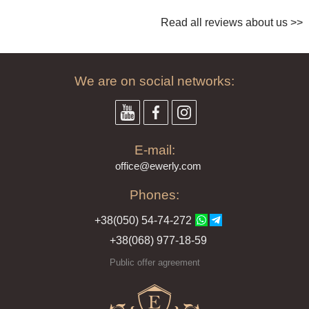
Read all reviews about us >>
We are on social networks:
E-mail:
offi
ce@ewe
rly.com
Phones:
+38(
050
) 54-7
4-2
72
+38
(068
) 97
7-1
8-59
Public offer agreement