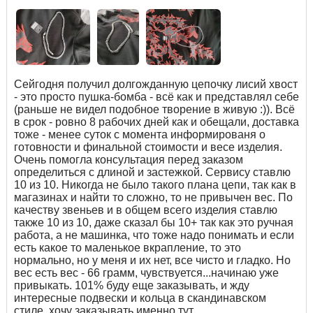
Сейгодня получил долгожданную цепочку лисий хвост
- это просто пушка-бомба - всё как и представлял себе
(раньше не видел подобное творение в живую :)). Всё
в срок - ровно 8 рабочих дней как и обещали, доставка
тоже - менее суток с момента информированя о
готовности и финальной стоимости и весе изделия.
Очень помогла консультация перед заказом
определиться с длиной и застежкой. Сервису ставлю
10 из 10. Никогда не было такого плана цепи, так как в
магазинах и найти то сложно, то не привычен вес. По
качеству звеньев и в общем всего изделия ставлю
также 10 из 10, даже сказал бы 10+ так как это ручная
работа, а не машинка, что тоже надо понимать и если
есть какое то маленькое вкрапление, то это
нормально, но у меня и их нет, все чисто и гладко. Но
вес есть вес - 66 грамм, чувствуется...начинаю уже
привыкать. 101% буду еще заказывать, и жду
интересные подвески и кольца в скандинавском
стиле, хочу заказывать именно тут.