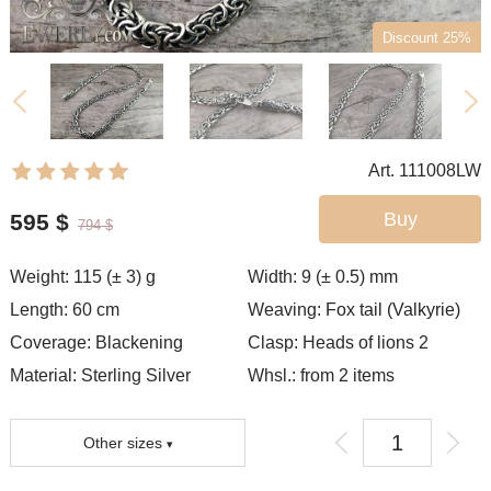
Discount 25%
Art. 111008LW
Buy
595
$
794
$
Weight:
115 (± 3)
g
Width:
9 (± 0.5)
mm
Length:
60
cm
Weaving:
Fox tail (Valkyrie)
Coverage:
Blackening
Clasp:
Heads of lions 2
Material: Sterling Silver
Whsl.: from 2 items
Other sizes