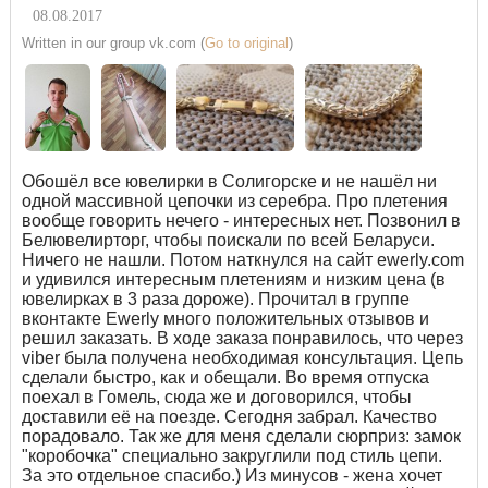
08.08.2017
Written in our group vk.com (
Go to original
)
Обошёл все ювелирки в Солигорске и не нашёл ни
одной массивной цепочки из серебра. Про плетения
вообще говорить нечего - интересных нет. Позвонил в
Белювелирторг, чтобы поискали по всей Беларуси.
Ничего не нашли. Потом наткнулся на сайт ewerly.com
и удивился интересным плетениям и низким цена (в
ювелирках в 3 раза дороже). Прочитал в группе
вконтакте Ewerly много положительных отзывов и
решил заказать. В ходе заказа понравилось, что через
viber была получена необходимая консультация. Цепь
сделали быстро, как и обещали. Во время отпуска
поехал в Гомель, сюда же и договорился, чтобы
доставили её на поезде. Сегодня забрал. Качество
порадовало. Так же для меня сделали сюрприз: замок
"коробочка" специально закруглили под стиль цепи.
За это отдельное спасибо.) Из минусов - жена хочет