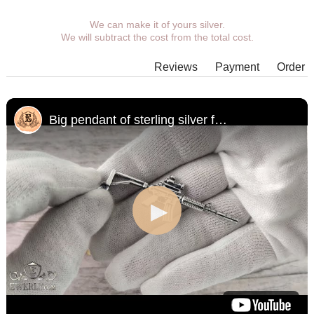
You can choose coverage, eyelet.
We can make it of yours silver.
We will subtract the cost from the total cost.
Additional wishes you can specify in the comments when
placing an order.
Reviews
Payment
Order
In some models of suspensions it is not possible to expand the
eyelet to the required size, in which case our managers will
contact You.
Big pendant of sterling silver for men
Any pendant can be supplemented with an eyelet of the
desired size with an adapter ring for any chain.