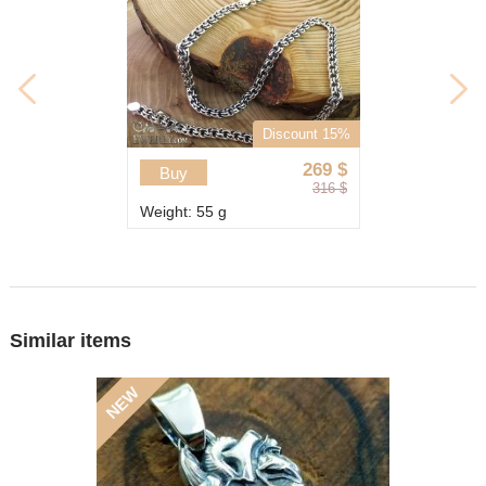
Discount 15%
269
$
Buy
316
$
Weight: 55 g
Similar items
NEW