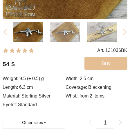
Art. 131036BK
Buy
54
$
Weight: 9.5 (± 0.5) g
Width: 2.5
cm
Length: 6.3 cm
Coverage:
Blackening
Material: Sterling Silver
Whsl.: from 2 items
Eyelet:
Standard
Other sizes