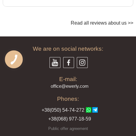
Read all reviews about us >>
We are on social networks:
E-mail:
offi
ce@ewe
rly.com
Phones:
+38(
050
) 54-7
4-2
72
+38
(068
) 97
7-1
8-59
Public offer agreement