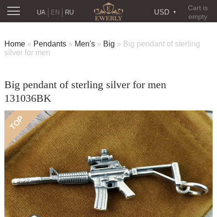
Cart is
USD
UA
EN
RU
empty
Home
»
Pendants
»
Men's
»
Big
»
Big pendant of sterling
silver for men
Big pendant of sterling silver for men
131036BK
TOP