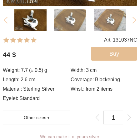
Art. 131037NC
Buy
44
$
Weight: 7.7 (± 0.5) g
Width: 3
cm
Length: 2.6 cm
Coverage:
Blackening
Material: Sterling Silver
Whsl.: from 2 items
Eyelet:
Standard
Other sizes
You can choose coverage, eyelet.
We can make it of yours silver.