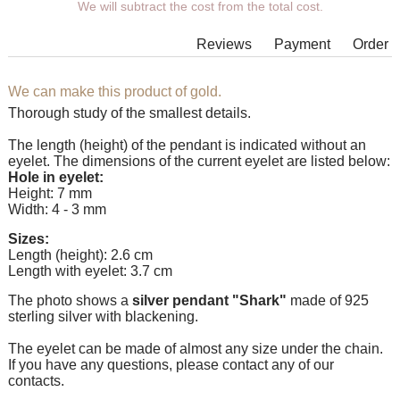
We will subtract the cost from the total cost.
Additional wishes you can specify in the comments when
placing an order.
Reviews
Payment
Order
In some models of suspensions it is not possible to expand the
eyelet to the required size, in which case our managers will
contact You.
We can make this product of gold.
Thorough study of the smallest details.
Any pendant can be supplemented with an eyelet of the
desired size with an adapter ring for any chain.
The length (height) of the pendant is indicated without an
eyelet. The dimensions of the current eyelet are listed below:
Hole in eyelet:
Height: 7 mm
Width: 4 - 3 mm
Sizes:
Length (height): 2.6 cm
Length with eyelet: 3.7 cm
The photo shows a
silver pendant "Shark"
made of 925
sterling silver with blackening.
The eyelet can be made of almost any size under the chain.
If you have any questions, please contact any of our
contacts.