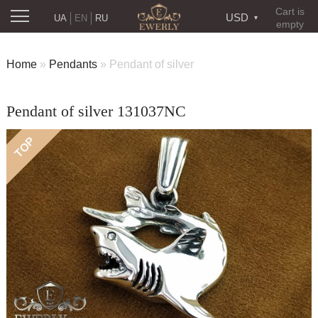
Cart is
USD
UA
EN
RU
empty
Home
»
Pendants
»
Pendant of silver
Pendant of silver 131037NC
TOP