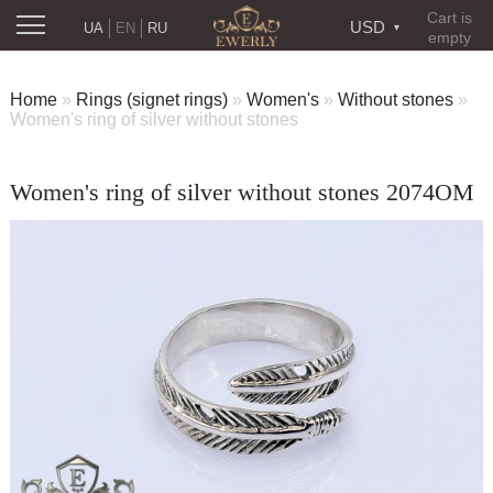
Cart is
USD
UA
EN
RU
empty
Home
»
Rings (signet rings)
»
Women's
»
Without stones
»
Women's ring of silver without stones
Women's ring of silver without stones 2074OM