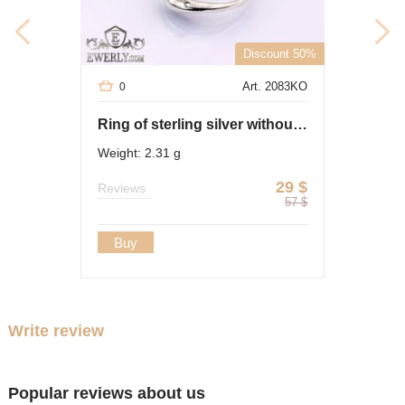
Discount 50%
Art. 2083KO
0
Ring of sterling silver without stones for women
Weight: 2.31 g
29
$
Reviews
57
$
Buy
Write review
Popular reviews about us