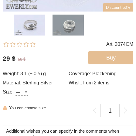
Discount 50%
Art. 2074OM
Buy
29
$
58
$
Weight: 3.1 (± 0.5) g
Coverage: Blackening
Material: Sterling Silver
Whsl.: from 2 items
Size:
You can choose size.
Additional wishes you can specify in the comments when