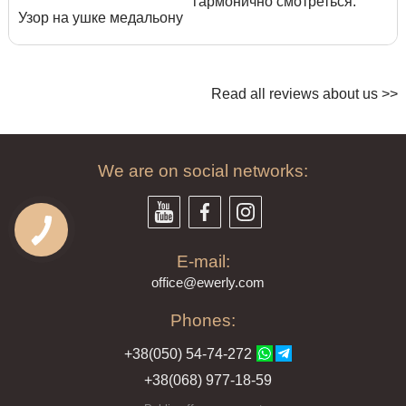
гармонично смотреться.
Узор на ушке медальону
Read all reviews about us >>
We are on social networks:
E-mail:
offi
ce@ewe
rly.com
Phones:
+38(
050
) 54-7
4-2
72
+38
(068
) 97
7-1
8-59