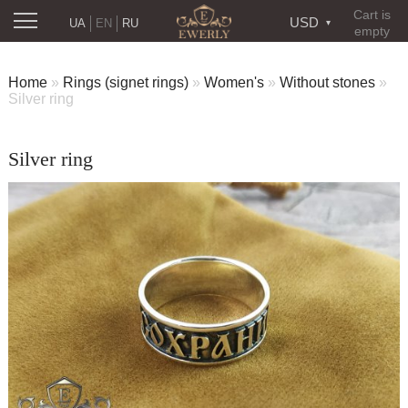
Cart is
USD
UA
EN
RU
empty
Home
»
Rings (signet rings)
»
Women's
»
Without stones
»
Silver ring
Silver ring