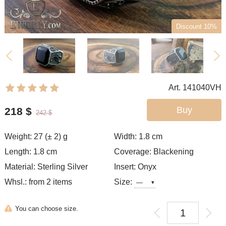
Discount 10%
Art. 141040VH
Buy
218
$
242
$
Weight: 27 (± 2) g
Width: 1.8
cm
Length: 1.8 cm
Coverage: Blackening
Material: Sterling Silver
Insert: Onyx
Whsl.: from 2 items
Size:
You can choose size.