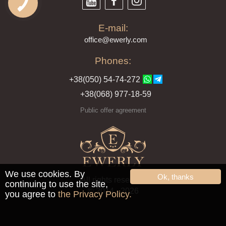
E-mail:
offi
ce@ewe
rly.com
Phones:
+38(
050
) 54-7
4-2
72
+38
(068
) 97
7-1
8-59
Public offer agreement
We use cookies. By
Ok, thanks
All rights reserved
continuing to use the site,
© 2014 - 2026
you agree to
the Privacy Policy.