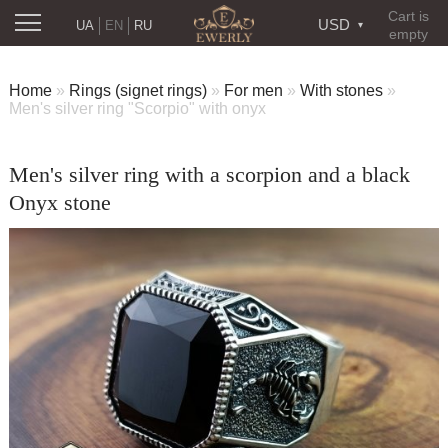
Cart is
USD
UA
EN
RU
empty
Home
»
Rings (signet rings)
»
For men
»
With stones
»
Men's silver ring "Scorpio" with onyx
Men's silver ring with a scorpion and a black
Onyx stone