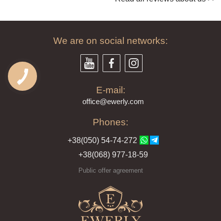
We are on social networks:
E-mail:
offi
ce@ewe
rly.com
Phones:
+38(
050
) 54-7
4-2
72
+38
(068
) 97
7-1
8-59
Public offer agreement