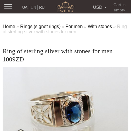
Cart is
USD
UA
EN
RU
empty
Home
»
Rings (signet rings)
»
For men
»
With stones
»
Ring
of sterling silver with stones for men
Ring of sterling silver with stones for men
1009ZD