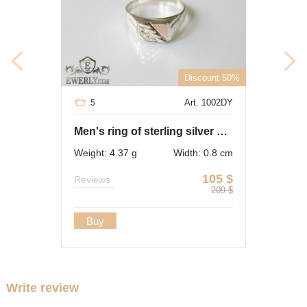
Discount 50%
Art. 1002DY
5
Men's ring of sterling silver with stones
Weight: 4.37 g
Width: 0.8 cm
105
$
Reviews
209
$
Buy
Write review