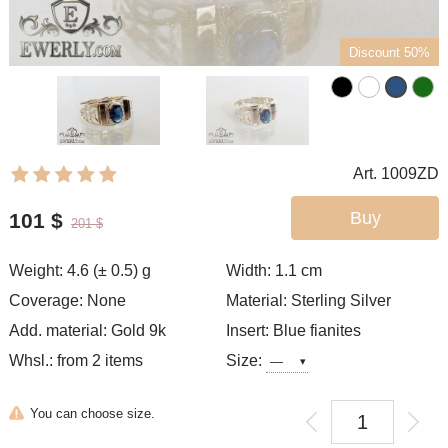
Discount 50%
Art. 1009ZD
Buy
101
$
201
$
Weight: 4.6 (± 0.5) g
Width: 1.1
cm
Coverage: None
Material: Sterling Silver
Add. material: Gold 9k
Insert: Blue fianites
Whsl.: from 2 items
Size:
You can choose size.