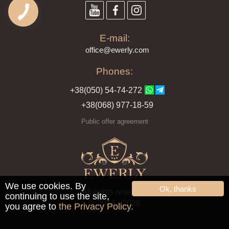
E-mail:
offi
ce@ewe
rly.com
Phones:
+38(
050
) 54-7
4-2
72
+38
(068
) 97
7-1
8-59
Public offer agreement
We use cookies. By
Ok, thanks
All rights reserved
continuing to use the site,
© 2014 - 2026
you agree to
the Privacy Policy.