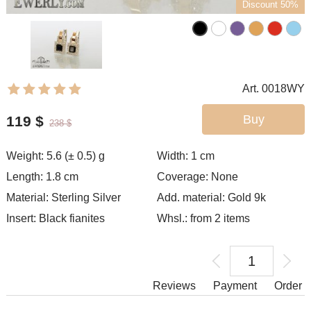
Discount 50%
Art. 0018WY
Buy
119
$
238
$
Weight: 5.6 (± 0.5) g
Width: 1
cm
Length: 1.8 cm
Coverage: None
Material: Sterling Silver
Add. material: Gold 9k
Insert: Black fianites
Whsl.: from 2 items
Reviews
Payment
Order