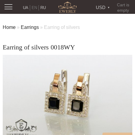
Cart is
USD
UA
EN
RU
empty
Home
»
Earrings
»
Earring of silvers
Earring of silvers 0018WY