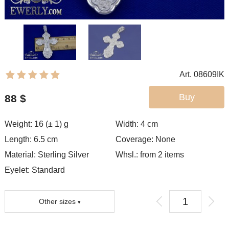
Art. 08609IK
Buy
88
$
Weight: 16 (± 1) g
Width: 4
cm
Length: 6.5 cm
Coverage:
None
Material: Sterling Silver
Whsl.: from 2 items
Eyelet:
Standard
Other sizes