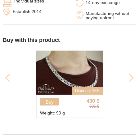
Individual sizes
14-day exchange
Establish 2014
Manufacturing without
paying upfront
Buy with this product
Discount 15%
430
$
Buy
506
$
Weight: 90 g