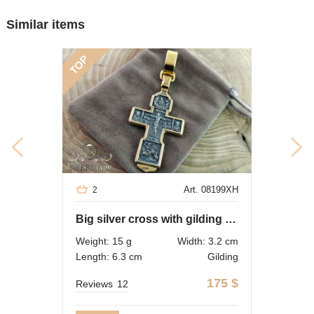
Similar items
TOP
Art. 08199XH
2
Big silver cross with gilding and blackening
Weight: 15 g
Width: 3.2 cm
Length: 6.3 cm
Gilding
175
$
Reviews
12