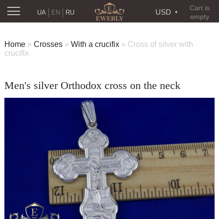
Cart is
USD
UA
EN
RU
empty
Home
»
Crosses
»
With a crucifix
»
Cross of silver with
crucifix
Men's silver Orthodox cross on the neck