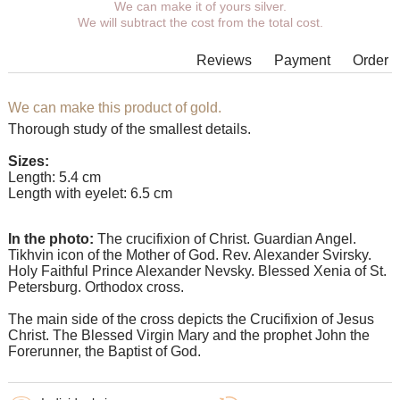
You can choose coverage, eyelet.
We can make it of yours silver.
We will subtract the cost from the total cost.
Additional wishes you can specify in the comments when
placing an order.
Reviews
Payment
Order
In some models of suspensions it is not possible to expand the
eyelet to the required size, in which case our managers will
contact You.
We can make this product of gold.
Thorough study of the smallest details.
Any pendant can be supplemented with an eyelet of the
desired size with an adapter ring for any chain.
Sizes:
Length: 5.4 cm
Length with eyelet: 6.5 cm
In the photo:
The crucifixion of Christ. Guardian Angel.
Tikhvin icon of the Mother of God. Rev. Alexander Svirsky.
Holy Faithful Prince Alexander Nevsky. Blessed Xenia of St.
Petersburg. Orthodox cross.
The main side of the cross depicts the Crucifixion of Jesus
Christ. The Blessed Virgin Mary and the prophet John the
Forerunner, the Baptist of God.