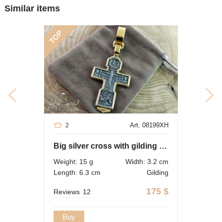
Similar items
TOP
Art. 08199XH
2
Big silver cross with gilding and blackening
Weight: 15 g
Width: 3.2 cm
Length: 6.3 cm
Gilding
175
$
Reviews
12
Buy