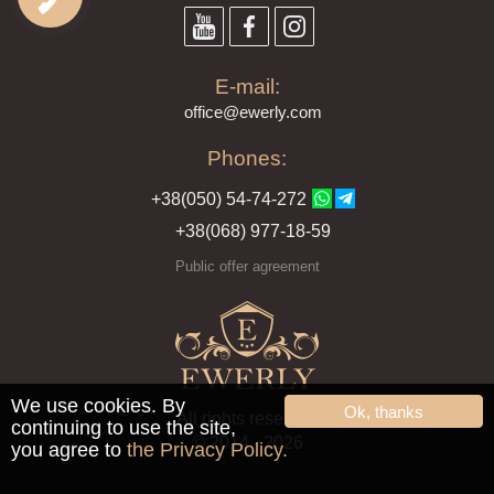
E-mail:
offi
ce@ewe
rly.com
Phones:
+38(
050
) 54-7
4-2
72
+38
(068
) 97
7-1
8-59
Public offer agreement
We use cookies. By
Ok, thanks
All rights reserved
continuing to use the site,
© 2014 - 2026
you agree to
the Privacy Policy.