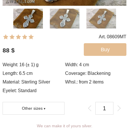
Art. 08609MT
Buy
88
$
Weight: 16 (± 1) g
Width: 4
cm
Length: 6.5 cm
Coverage:
Blackening
Material: Sterling Silver
Whsl.: from 2 items
Eyelet:
Standard
Other sizes
You can choose coverage, eyelet.
We can make it of yours silver.