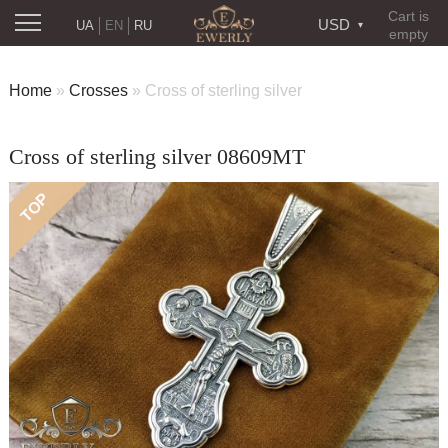
Cart is
USD
UA
EN
RU
empty
Home
»
Crosses
»
Cross of sterling silver
Cross of sterling silver 08609MT
TOP