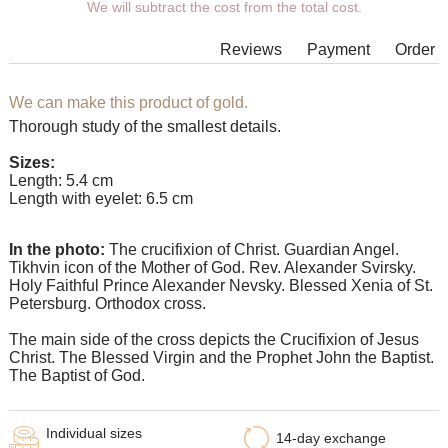
We will subtract the cost from the total cost.
Additional wishes you can specify in the comments when
placing an order.
Reviews
Payment
Order
In some models of suspensions it is not possible to expand the
eyelet to the required size, in which case our managers will
contact You.
We can make this product of gold.
Thorough study of the smallest details.
Any pendant can be supplemented with an eyelet of the
desired size with an adapter ring for any chain.
Sizes:
Length: 5.4 cm
Length with eyelet: 6.5 cm
In the photo:
The crucifixion of Christ. Guardian Angel.
Tikhvin icon of the Mother of God. Rev. Alexander Svirsky.
Holy Faithful Prince Alexander Nevsky. Blessed Xenia of St.
Petersburg. Orthodox cross.
The main side of the cross depicts the Crucifixion of Jesus
Christ. The Blessed Virgin and the Prophet John the Baptist.
The Baptist of God.
Individual sizes
14-day exchange