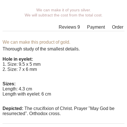
You can choose coverage, eyelet.
We can make it of yours silver.
We will subtract the cost from the total cost.
Additional wishes you can specify in the comments when
placing an order.
Reviews 9
Payment
Order
In some models of suspensions it is not possible to expand the
eyelet to the required size, in which case our managers will
contact You.
We can make this product of gold.
Thorough study of the smallest details.
Any pendant can be supplemented with an eyelet of the
desired size with an adapter ring for any chain.
Hole in eyelet:
1. Size: 9.5 х 5 mm
2. Size: 7 х 6 mm
Sizes:
Length: 4.3 cm
Length with eyelet: 6 cm
Depicted:
The crucifixion of Christ. Prayer "May God be
resurrected". Orthodox cross.