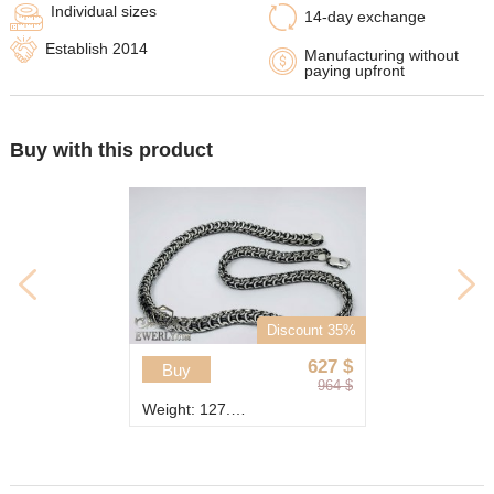
Individual sizes
14-day exchange
Establish 2014
Manufacturing without
paying upfront
Buy with this product
Discount 35%
627
$
Buy
964
$
Weight: 127.6 g