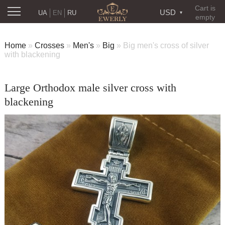
Cart is
USD
UA
EN
RU
empty
Home
»
Crosses
»
Men's
»
Big
»
Big men's cross of silver
with blackening
Large Orthodox male silver cross with
blackening