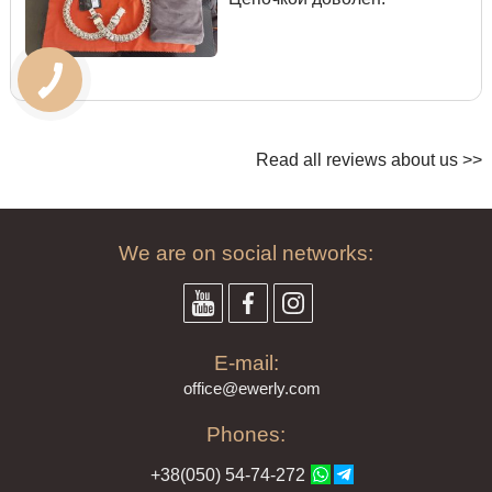
Read all reviews about us >>
We are on social networks:
E-mail:
offi
ce@ewe
rly.com
Phones:
+38(
050
) 54-7
4-2
72