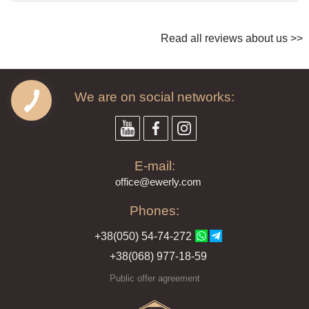
Read all reviews about us >>
We are on social networks:
E-mail:
offi
ce@ewe
rly.com
Phones:
+38(
050
) 54-7
4-2
72
+38
(068
) 97
7-1
8-59
Public offer agreement