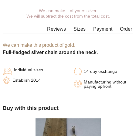
We can make it of yours silver.
You can choose coverage, weight,
We will subtract the cost from the total cost.
length, width, clasp.
Products with some combinations of
Reviews
Sizes
Payment
Order
width, length and weight cannot be
manufactured in principle, in such
cases our managers will contact You.
We can make this product of gold.
Full-fledged silver chain around the neck.
Individual sizes
14-day exchange
Establish 2014
Manufacturing without
paying upfront
Buy with this product