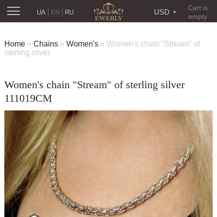
Cart is
USD
UA
EN
RU
empty
Home
»
Chains
»
Women's
»
Women's chain "Stream" of
sterling silver
Women's chain "Stream" of sterling silver
111019CM