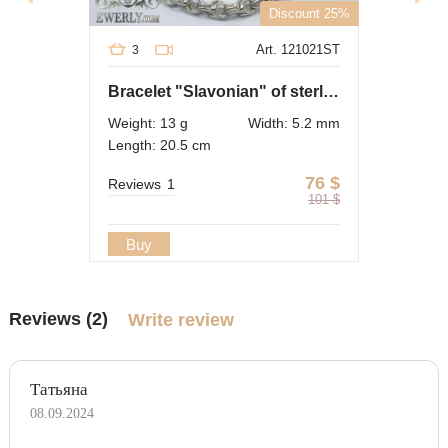
Discount 25%
Art. 121021ST
3
Bracelet "Slavonian" of sterling silver
Weight: 13 g
Width: 5.2 mm
Length: 20.5 cm
76
$
Reviews
1
101
$
Buy
Reviews (2)
Write review
Татьяна
08.09.2024