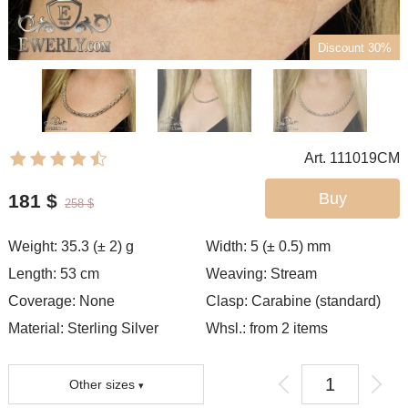
Discount 30%
Art. 111019CM
Buy
181
$
258
$
Weight:
35.3 (± 2)
g
Width:
5 (± 0.5)
mm
Length:
53
cm
Weaving:
Stream
Coverage:
None
Clasp:
Carabine (standard)
Material: Sterling Silver
Whsl.: from 2 items
Other sizes