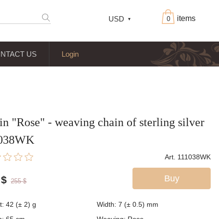
items
USD
0
NTACT US
Login
n "Rose" - weaving chain of sterling silver
1038WK
Art. 111038WK
Buy
$
255
$
t:
42 (± 2)
g
Width:
7 (± 0.5)
mm