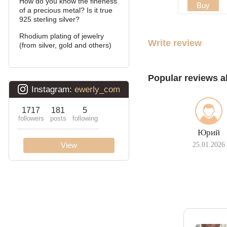
How do you know the fineness
Buy
of a precious metal? Is it true
David
925 sterling silver?
Double bismarck
Rhodium plating of jewelry
Write review
(from silver, gold and others)
Double stream (seagull)
Double Ramses
Popular reviews a
Ten (double carapace)
Cardinal (Python, Italian)
Юрий
Lanterns
25.01.2026
Lightning