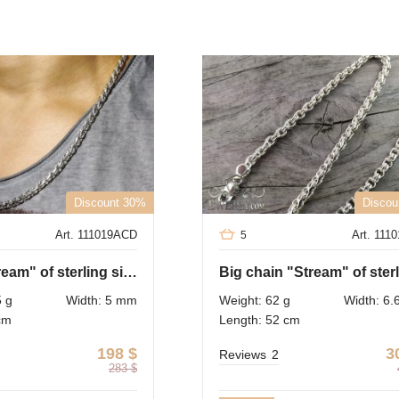
Discount 30%
Discou
Art. 111019ACD
Art. 111
5
Chain "Stream" of sterling silver
5 g
Width: 5 mm
Weight: 62 g
Width: 6
cm
Length: 52 cm
198
$
3
Reviews
2
283
$