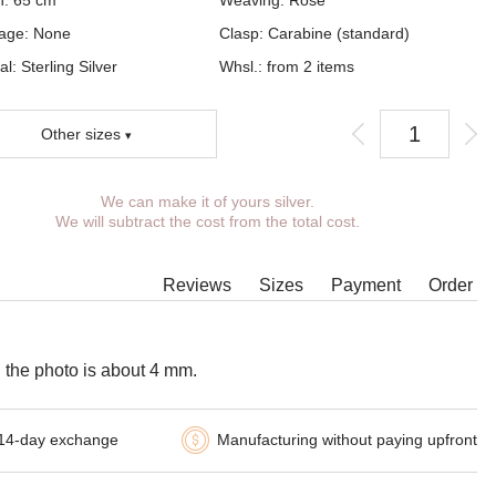
h:
65
cm
Weaving:
Rose
age:
None
Clasp:
Carabine (standard)
al: Sterling Silver
Whsl.: from 2 items
Other sizes
We can make it of yours silver.
You can choose coverage, weight, length,
We will subtract the cost from the total cost.
width, clasp.
Products with some combinations of width, length
and weight cannot be manufactured in principle,
Reviews
Sizes
Payment
Order
in such cases our managers will contact You.
 the photo is about 4 mm.
14-day exchange
Manufacturing without paying upfront