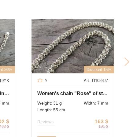
nt 30%
Discount 15%
019YX
Art. 111038JZ
9
Big chain "Stream" of sterling silver
Women's chain "Rose" of sterling silver
.6 mm
Weight: 31 g
Width: 7 mm
Length: 55 cm
02
$
163
$
Reviews
432
$
191
$