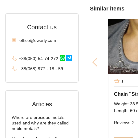
Fox tail (Valkyrie)
Similar items
Combined anchor
Contact us
Tractor (double
carapace)
offi
ce@ewe
rly.com
Phantom (Ramses and
Double stream)
+38(
050
) 54-7
4-2
72
Spica
+38
(068
) 97
7 - 1
8 - 59
Malvina
1
Alligator
Articles
Weight: 38.
Arabic bismarck with
stones
Length: 60 
Where are precious metals
Pharaoh (double anchor)
Reviews
2
used and why are they called
noble metals?
Arabic bismarck