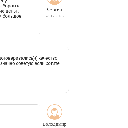
rly.
выбором и
Сергей
ие цены .
м большое!
28.12.2025
договаривались))) качество
означно советую если хотите
Володимир