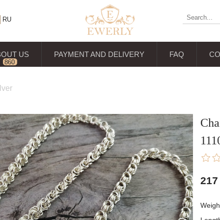
RU
BOUT US
PAYMENT AND DELIVERY
FAQ
CO
860
reviews
lver
Chai
11
217
Weigh