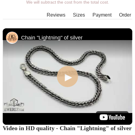
We will subtract the cost from the total cost.
length, width, clasp.
Products with some combinations of
Reviews
Sizes
Payment
Order
width, length and weight cannot be
manufactured in principle, in such
cases our managers will contact You.
Chain "Lightning" of silver
Video in HD quality - Chain "Lightning" of silver