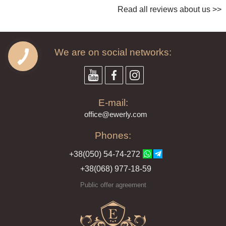
Read all reviews about us >>
We are on social networks:
E-mail:
offi
ce@ewe
rly.com
Phones:
+38(
050
) 54-7
4-2
72
+38
(068
) 97
7-1
8-59
Public offer agreement