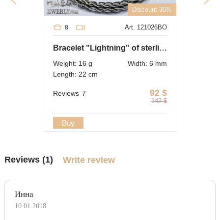
Discount 35%
Art. 121026BO
8
Bracelet "Lightning" of sterling silver
Weight: 16 g
Width: 6 mm
Length: 22 cm
92
$
Reviews
7
142
$
Buy
Reviews (1)
Write review
Инна
10.01.2018