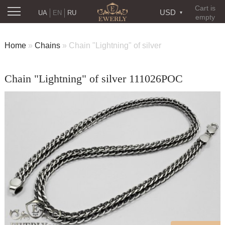
Cart is
USD
UA
EN
RU
empty
Home
»
Chains
»
Chain "Lightning" of silver
Chain "Lightning" of silver 111026POC