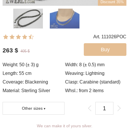
Discount 35%
Art. 111026POC
Buy
263
$
405
$
Weight:
50 (± 3)
g
Width:
8 (± 0.5)
mm
Length:
55
cm
Weaving:
Lightning
Coverage:
Blackening
Clasp:
Carabine (standard)
Material: Sterling Silver
Whsl.: from 2 items
Other sizes
We can make it of yours silver.
You can choose coverage, weight,