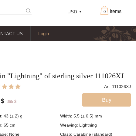
items
USD
0
NTACT US
Login
n "Lightning" of sterling silver 111026XJ
Art. 111026XJ
Buy
$
365
$
t:
43 (± 2)
g
Width:
5.5 (± 0.5)
mm
h:
65
cm
Weaving:
Lightning
age:
None
Clasp:
Carabine (standard)