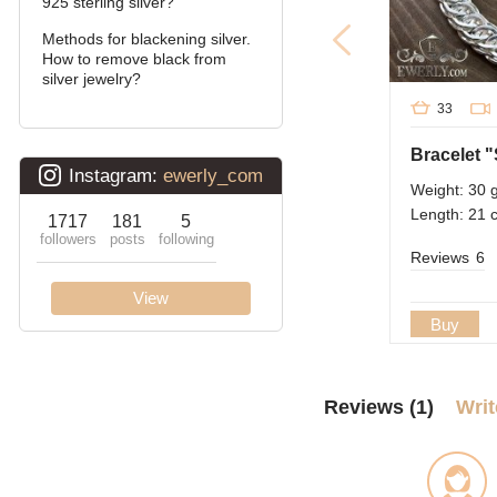
925 sterling silver?
David
Methods for blackening silver.
How to remove black from
Double bismarck
silver jewelry?
33
Double stream (seagull)
Double Ramses
Weight: 30 
Ten (double carapace)
Length: 21 
Cardinal (Python, Italian)
Reviews
6
Lanterns
Buy
Lightning
Reviews (1)
Writ