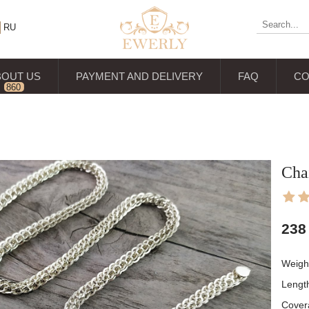
RU
BOUT US
PAYMENT AND DELIVERY
FAQ
CO
860
reviews
Chai
238
Weigh
Lengt
Cover