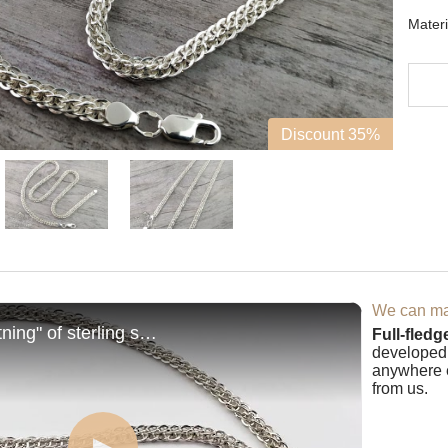
Materi
Discount 35%
We can mak
Chain "Lightning" of sterling silver
Full-fledg
developed 
anywhere e
from us.