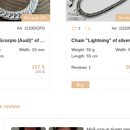
Discount 25%
Discou
Art. 121002GPD
Art. 1110
3
Bracelet "Scorpio (Audi)" of sterling silver
Chain "Lightning" of silver
g
Width: 10 mm
Weight: 50 g
Width:
cm
Length: 55 cm
157
$
2
Reviews
1
209
$
Buy
e review
Мой отзыв будет пе