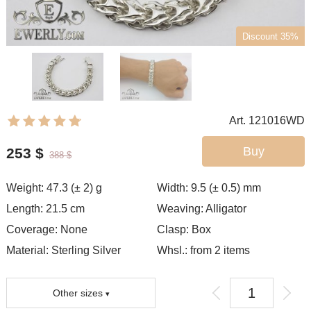
Discount 35%
Art. 121016WD
Buy
253
$
388
$
Weight:
47.3 (± 2)
g
Width:
9.5 (± 0.5)
mm
Length:
21.5
cm
Weaving:
Alligator
Coverage:
None
Clasp:
Box
Material: Sterling Silver
Whsl.: from 2 items
Other sizes