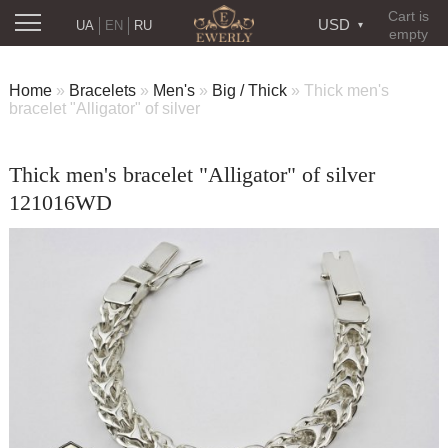
Cart is
USD
UA
EN
RU
empty
Home
»
Bracelets
»
Men's
»
Big / Thick
»
Thick men's
bracelet "Alligator" of silver
Thick men's bracelet "Alligator" of silver
121016WD