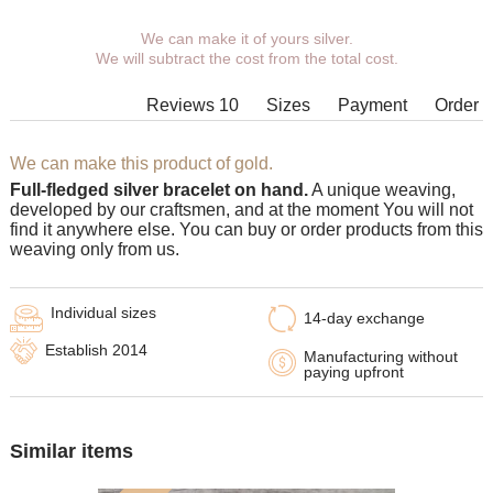
We can make it of yours silver.
You can choose coverage, weight,
We will subtract the cost from the total cost.
length, width, clasp.
Products with some combinations of
Reviews 10
Sizes
Payment
Order
width, length and weight cannot be
manufactured in principle, in such
cases our managers will contact You.
We can make this product of gold.
Full-fledged silver bracelet on hand.
A unique weaving,
developed by our craftsmen, and at the moment You will not
find it anywhere else. You can buy or order products from this
weaving only from us.
Individual sizes
14-day exchange
Establish 2014
Manufacturing without
paying upfront
Similar items