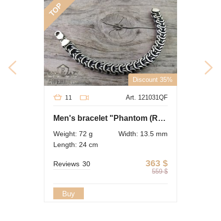
TOP
Discount 35%
Art. 121031QF
11
Men's bracelet "Phantom (Ramses and Double stream)" of sterling silver
Weight: 72 g
Width: 13.5 mm
Length: 24 cm
363
$
Reviews
30
559
$
Buy