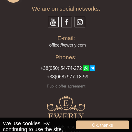
We are on social networks:
E-mail:
offi
ce@ewe
rly.com
Phones:
+38(
050
) 54-7
4-2
72
+38
(068
) 97
7-1
8-59
Public offer agreement
We use cookies. By
Ok, thanks
All rights reserved
continuing to use the site,