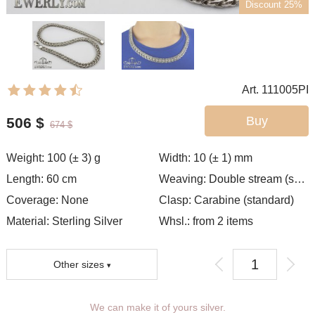
Discount 25%
Art. 111005PI
Buy
506
$
674
$
Weight:
100 (± 3)
g
Width:
10 (± 1)
mm
Length:
60
cm
Weaving:
Double stream (seagull)
Coverage:
None
Clasp:
Carabine (standard)
Material: Sterling Silver
Whsl.: from 2 items
Other sizes
We can make it of yours silver.
You can choose coverage, weight,