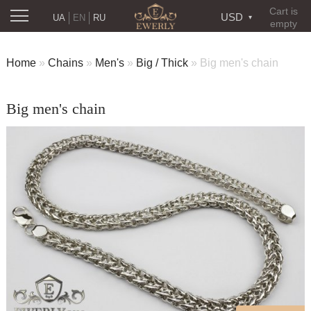
Cart is
USD
UA
EN
RU
empty
Home
»
Chains
»
Men's
»
Big / Thick
»
Big men's chain
Big men's chain