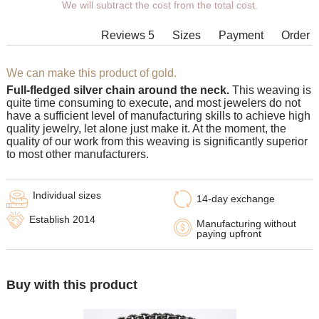
We will subtract the cost from the total cost.
length, width, clasp.
Products with some combinations of
Reviews 5
Sizes
Payment
Order
width, length and weight cannot be
manufactured in principle, in such
cases our managers will contact You.
We can make this product of gold.
Full-fledged silver chain around the neck.
This weaving is
quite time consuming to execute, and most jewelers do not
have a sufficient level of manufacturing skills to achieve high
quality jewelry, let alone just make it. At the moment, the
quality of our work from this weaving is significantly superior
to most other manufacturers.
Individual sizes
14-day exchange
Establish 2014
Manufacturing without
paying upfront
Buy with this product