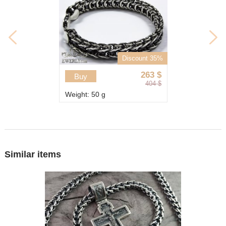
Discount 35%
263
$
Buy
404
$
Weight: 50 g
Similar items