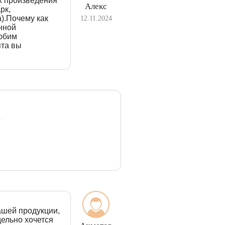
х произведения
Алекс
рк,
).Почему как
12.11.2024
анной
любим
ята вы
e
ашей продукции,
дельно хочется