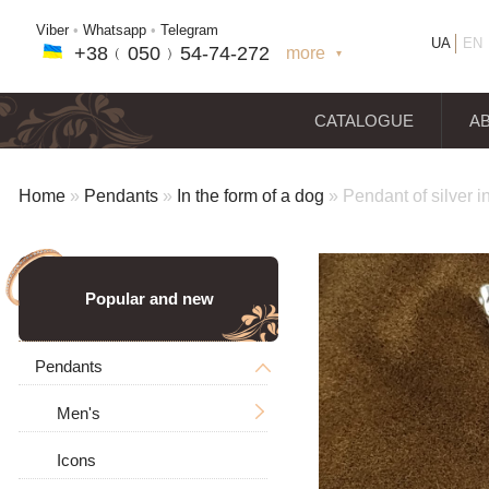
Viber
•
Whatsapp
•
Telegram
UA
EN
+38﹙
050
﹚54-7
4-2
72
more
+38(
050
) 54-7
4-2
72
+38
(068
) 97
7-1
8-59
CATALOGUE
A
Home
»
Pendants
»
In the form of a dog
»
Pendant of silver i
Popular and new
Pendants
Men's
Icons
Big