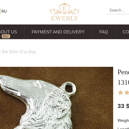
RU
BOUT US
PAYMENT AND DELIVERY
FAQ
CO
860
reviews
n the form of a dog
Pend
131
33
Weight