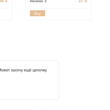
66
$
37
$
Reviews
3
Buy
 Может захочу ещё цепочку