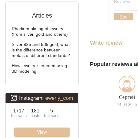
Reviews
Alligator
Articles
Arabic bismarck with
Buy
stones
Rhodium plating of jewelry
Pharaoh (double anchor)
(from silver, gold and others)
Write review
Silver 925 and 585 gold, what
Arabic bismarck
is the difference between
metals of different standards?
David
Popular reviews a
How jewelry is created using
Double bismarck
3D modeling
Double stream (seagull)
Double Ramses
Сергей
14.04.2026
Ten (double carapace)
Cardinal (Python, Italian)
Lanterns