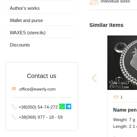
Individual sizes
Leather with silver
Anchor with edges
Author's works
Earrings and ring
With a wolf
With stones
Carapace
Wallet and purse
Chain and pendant
With stones
Without stones
Similar items
Byzantine (Byzantium)
WAXES (stencils)
Without stones
Moscow bismarck
Discounts
Fox tail (Valkyrie)
Combined anchor
Contact us
Tractor (double
carapace)
offi
ce@ewe
rly.com
1
Phantom (Ramses and
Double stream)
+38(
050
) 54-7
4-2
72
Name pend
Spica
+38
(068
) 97
7 - 1
8 - 59
Weight: 7 g
Length: 2.1
Malvina