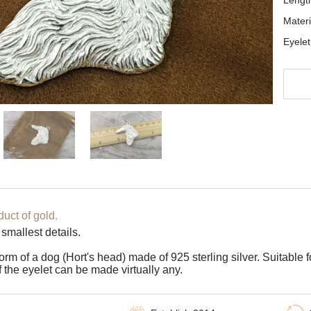
Lengt
Materi
Eyele
Y
Addi
In s
requ
Any 
adapt
uct of gold.
smallest details.
form of a dog (Hort's head) made of 925 sterling silver. Suitabl
f the eyelet can be made virtually any.