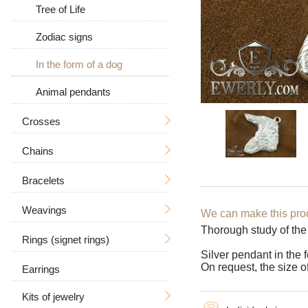
Tree of Life
Zodiac signs
In the form of a dog
Animal pendants
Crosses
Chains
Without a crucifixion
With a crucifix
Bracelets
Men's
Men's
Weavings
Women's
Men's
Big / Thick
We can make this prod
Thorough study of the 
Women's
Big
Rings (signet rings)
Women's
Hand knitting
Big / Thick
Silver pendant in the 
On request, the size o
Earrings
Stone
Casting
For men
With stones
Ramses
Kits of jewelry
Leather
Bismarck
Women's
With a skull