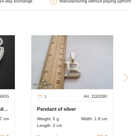
14-day exchange
Manufacturing without paying upfront
T
060OG
Art. 111010KI
1
Personalized medallionof silver for a cat
Pendant of silver
.7 cm
Weight: 5 g
Width: 1.8 cm
Length: 2 cm