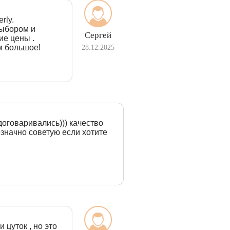
rly.
выбором и
Сергей
ие цены .
м большое!
28.12.2025
договаривались))) качество
означно советую если хотите
 цуток , но это