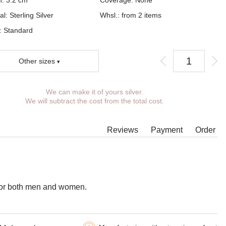
h: 3.2 cm
Coverage:
None
al: Sterling Silver
Whsl.: from 2 items
t:
Standard
Other sizes
We can make it of yours silver.
ou can choose coverage, eyelet.
We will subtract the cost from the total cost.
tional wishes you can specify in the comments when placing an order.
ome models of suspensions it is not possible to expand the eyelet to the
Reviews
Payment
Order
ired size, in which case our managers will contact You.
pendant can be supplemented with an eyelet of the desired size with an
er ring for any chain.
e for both men and women.