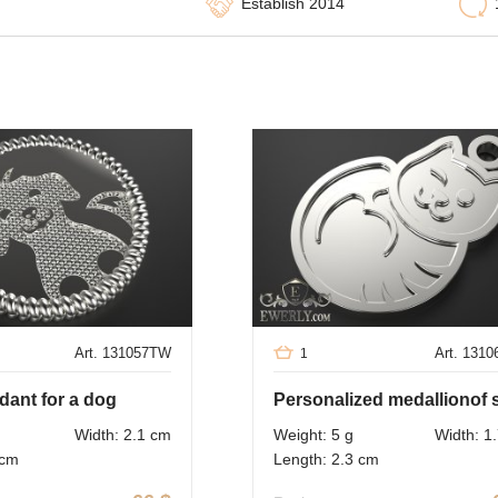
Establish 2014
Art. 131057TW
Art. 131
1
ant for a dog
Width: 2.1 cm
Weight: 5 g
Width: 1
 cm
Length: 2.3 cm