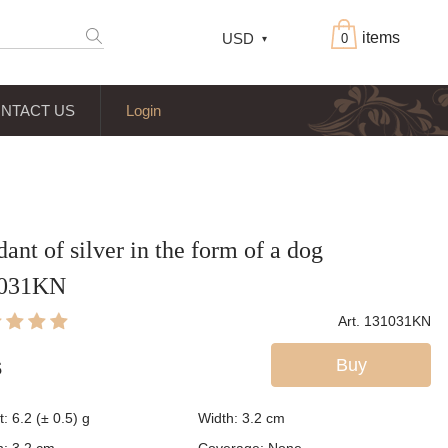
items
USD
0
NTACT US
Login
ant of silver in the form of a dog
031KN
Art. 131031KN
Buy
$
: 6.2 (± 0.5) g
Width: 3.2
cm