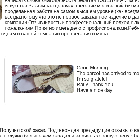
написать слова благодарности ребятам ЮВЕЛИРАМ за и
искусства.Заказывал цепочку плетение московский бисма
проделанная работа на самом высшем уровне (как всегда
всегда,потому что это не первое заказанное изделие в д
компании.Отзывчивость и профессиональный подход к 
пожеланиям.Приятно иметь дело с профисионалами.Реб
ики,вам и вашей компании процветания и мира
Good Morning,
The parcel has arrived to m
I'm so grateful
Rally Thank You
Have a nice day
Получил свой заказ. Подтверждая предыдущие отзывы о в
я получил больше чем ожидал и за очень хорошую цену. От