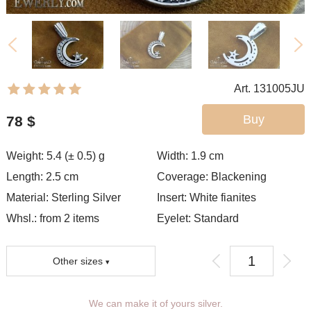
Art. 131005JU
Buy
78
$
Weight: 5.4 (± 0.5) g
Width: 1.9
cm
Length: 2.5 cm
Coverage:
Blackening
Material: Sterling Silver
Insert: White fianites
Whsl.: from 2 items
Eyelet:
Standard
Other sizes
You can choose coverage, eyelet.
We can make it of yours silver.