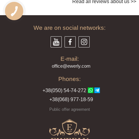
Read all reviews about us >>
We are on social networks:
E-mail:
offi
ce@ewe
rly.com
Phones:
+38(
050
) 54-7
4-2
72
+38
(068
) 97
7-1
8-59
Public offer agreement