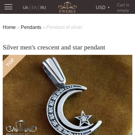
Cart is
USD
UA
EN
RU
empty
Home
»
Pendants
»
Pendant of silver
Silver men's crescent and star pendant
TOP