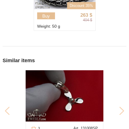
Discount 35%
263
$
Buy
404
$
Weight: 50 g
Similar items
Art. 131008SP
3