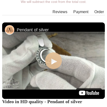
We will subtract the cost from the total cost.
Additional wishes you can specify in the comments when
placing an order.
Reviews
Payment
Order
In some models of suspensions it is not possible to expand the
eyelet to the required size, in which case our managers will
contact You.
Pendant of silver
Any pendant can be supplemented with an eyelet of the
desired size with an adapter ring for any chain.
Video in HD quality - Pendant of silver