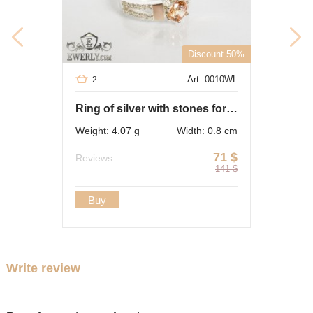
Discount 50%
Art. 0010WL
2
Ring of silver with stones for women
Weight: 4.07 g
Width: 0.8 cm
71
$
Reviews
141
$
Buy
Write review