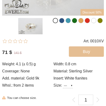
Discount 50%
Art. 0010XV
Buy
71
$
141
$
Weight: 4.1 (± 0.5) g
Width: 0.8
cm
Coverage: None
Material: Sterling Silver
Add. material: Gold 9k
Insert: White fianites
Whsl.: from 2 items
Size:
You can choose size.