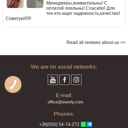
Менеджеры,внимательны! С
оплатой лояльны! Спасибо! Для
тех кто ищет надежность,качество!
Советую!!!!!!
Read all reviews about us >>
We are on social networks:
E-mail:
offi
ce@ewe
rly.com
Phones:
+38(
050
) 54-7
4-2
72