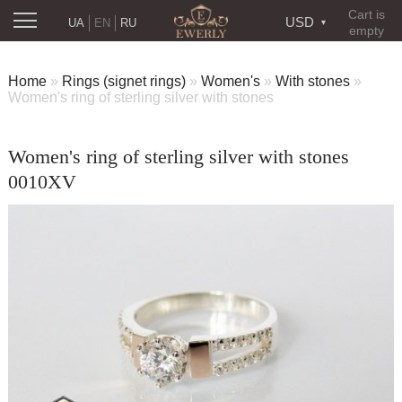
Cart is
USD
UA
EN
RU
empty
Home
»
Rings (signet rings)
»
Women's
»
With stones
»
Women's ring of sterling silver with stones
Women's ring of sterling silver with stones
0010XV