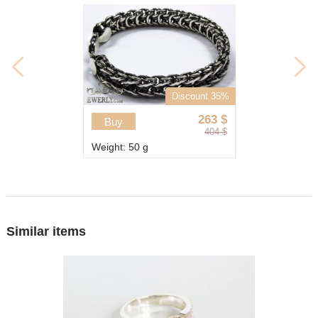
Discount 35%
263
$
Buy
404
$
Weight: 50 g
Similar items