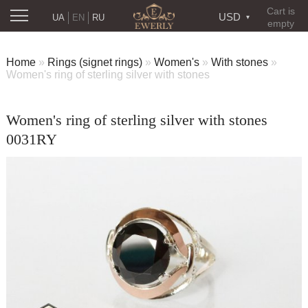
Cart is
USD
UA
EN
RU
empty
Home
»
Rings (signet rings)
»
Women's
»
With stones
»
Women's ring of sterling silver with stones
Women's ring of sterling silver with stones
0031RY