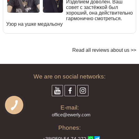
Изделием доволен. Ваш
совет с застёжкой был
хороший, она действительно
гармонично смотреться.
Узор на ушке медальону
Read all reviews about us >>
We are on social networks:
E-mail:
offi
ce@ewe
rly.com
Phones: