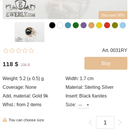
Discount 50%
Art. 0031RY
Buy
118
$
236
$
Weight: 5.2 (± 0.5) g
Width: 1.7
cm
Coverage: None
Material: Sterling Silver
Add. material: Gold 9k
Insert: Black fianites
Whsl.: from 2 items
Size:
You can choose size.