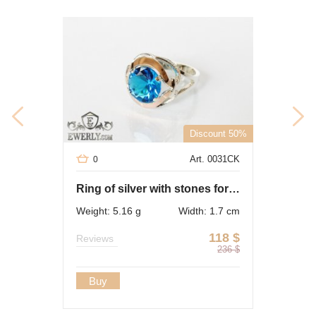
Discount 50%
Art. 0031CK
0
Ring of silver with stones for women
Weight: 5.16 g
Width: 1.7 cm
118
$
Reviews
236
$
Buy