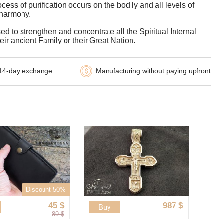
ess of purification occurs on the bodily and all levels of
d harmony.
d to strengthen and concentrate all the Spiritual Internal
ir ancient Family or their Great Nation.
14-day exchange
Manufacturing without paying upfront
Discount 50%
45
$
987
$
Buy
89
$