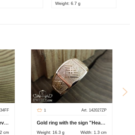
Weight: 6.7 g
034FF
Art. 142027ZP
1
Silver signet ring "Three sevens"
Gold ring with the sign "Heavenly Boar"
.2 cm
Weight: 16.3 g
Width: 1.3 cm