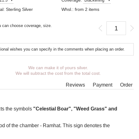
Coverage:
al: Sterling Silver
Whsl.: from 2 items
 can choose coverage, size.
tional wishes you can specify in the comments when placing an order.
We can make it of yours silver.
We will subtract the cost from the total cost.
Reviews
Payment
Order
cts the symbols
"Celestial Boar", "Weed Grass" and
God of the chamber - Ramhat. This sign denotes the