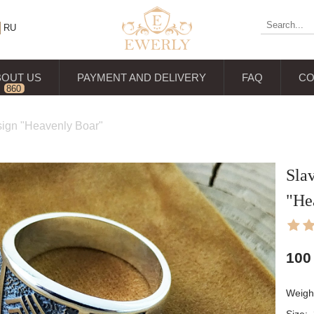
RU
BOUT US
PAYMENT AND DELIVERY
FAQ
CO
860
reviews
 sign "Heavenly Boar"
Slav
"He
100
Weight