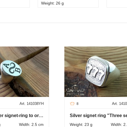
Weight: 26 g
Art. 141038YH
Art. 141
8
Men's silver signet-ring to order
g
Width: 2.5 cm
Weight: 23 g
Width: 2