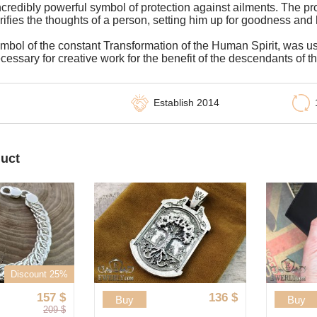
ncredibly powerful symbol of protection against ailments. The proc
urifies the thoughts of a person, setting him up for goodness an
mbol of the constant Transformation of the Human Spirit, was use
ssary for creative work for the benefit of the descendants of the
Establish 2014
duct
Discount 25%
157
$
136
$
Buy
Buy
209
$