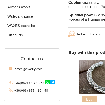
Odolen-grass
is an i
Tractor (double
spiritual existence. P
Author's works
Earrings and ring
carapace)
Spiritual power
- a sy
Wallet and purse
Chain and pendant
Phantom (Ramses and
Forces of a Human nece
Double stream)
WAXES (stencils)
Spica
Individual sizes
Discounts
Malvina
Alligator
Buy with this pro
Contact us
Arabic bismarck with
stones
offi
ce@ewe
rly.com
Pharaoh (double anchor)
Arabic bismarck
+38(
050
) 54-7
4-2
72
+38
(068
) 97
7 - 1
8 - 59
David
Buy
Double bismarck