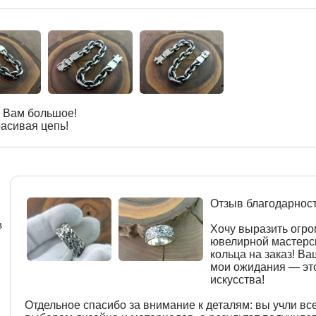
 Вам большое!
асивая цепь!
Отзыв благодарнос
в
Хочу выразить огр
ювелирной мастерск
кольца на заказ! В
мои ожидания — эт
искусства!
Отдельное спасибо за внимание к деталям: вы учли вс