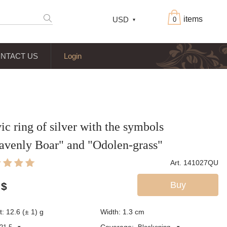
items
USD
0
NTACT US
Login
ic ring of silver with the symbols
avenly Boar" and "Odolen-grass"
Art. 141027QU
Buy
$
: 12.6 (± 1) g
Width: 1.3
cm