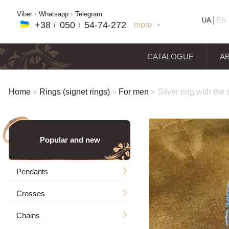
Viber
•
Whatsapp
•
Telegram
UA
EN
+38﹙
050
﹚54-7
4-2
72
more
+38(
050
) 54-7
4-2
72
+38
(068
) 97
7-1
8-59
CATALOGUE
A
Home
»
Rings (signet rings)
»
For men
»
Silver ring with the
Popular and new
Pendants
Crosses
Men's
Chains
Icons
Without a crucifixion
Big