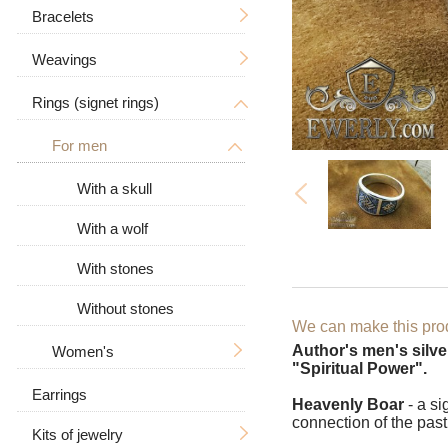
Tree of Life
With a crucifix
Bracelets
Men's
Zodiac signs
Men's
Weavings
Women's
Men's
Big / Thick
In the form of a dog
Women's
Big
Rings (signet rings)
Women's
Hand knitting
Big / Thick
Animal pendants
Stone
Casting
For men
With stones
Ramses
Leather
Bismarck
With a skull
Leather with silver
Anchor with edges
With a wolf
Carapace
With stones
Byzantine (Byzantium)
Without stones
We can make this prod
Moscow bismarck
Author's men's silve
Women's
"Spiritual Power".
Fox tail (Valkyrie)
Earrings
With stones
Heavenly Boar
- a si
connection of the past
Combined anchor
Kits of jewelry
Without stones