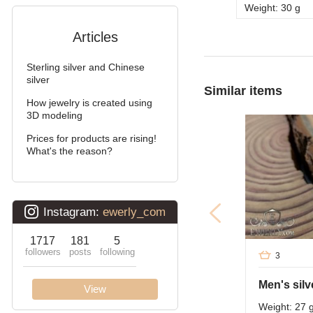
Weight: 30 g
Double stream (seagull)
Articles
Double Ramses
Sterling silver and Chinese
Ten (double carapace)
silver
Similar items
Cardinal (Python, Italian)
How jewelry is created using
3D modeling
Lanterns
Prices for products are rising!
What's the reason?
Lightning
3
Weight: 27 