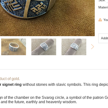
Size:
Materi
You
Addi
uct of gold.
r signet ring
without stones with slavic symbols. This ring depi
gn of the chamber on the Svarog circle, a symbol of the patron 
 and the future, earthly and heavenly wisdom.